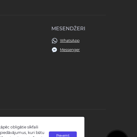
MESENDŽERI
WhatsApp
Messenger
āpēc obligātie sīkfaili
tu piedāvājumus, kuri būtu
Pieņemt