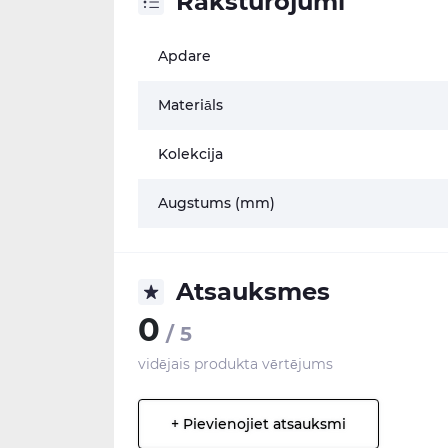
Raksturojumi
Apdare
Materiāls
Kolekcija
Augstums (mm)
Atsauksmes
0
/ 5
vidējais produkta vērtējums
+ Pievienojiet atsauksmi