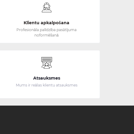
Klientu apkalpošana
Profesionāla palīdzība pasūtījuma
noformēšanā
Atsauksmes
Mums ir reālas klientu atsauksmes