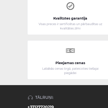
Kvalitātes garantija
Visas preces ir sertificētas un pārbaudītas uz
kvalitātes zīmi
Pieejamas cenas
Labākās cenas tirgū, pateicoties tiešajai
piegādei
TĀLRUŅI:
+37127720219