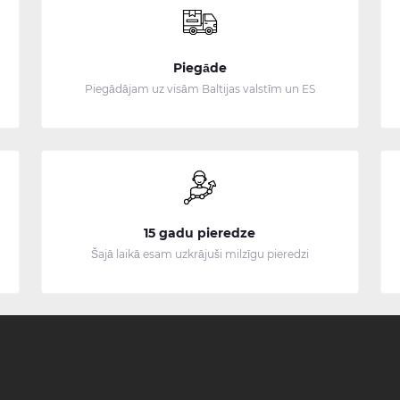
Piegāde
Piegādājam uz visām Baltijas valstīm un ES
15 gadu pieredze
Šajā laikā esam uzkrājuši milzīgu pieredzi