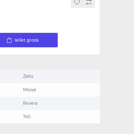
Ielikt grozā
Zelts
Misiņš
Riviera
740