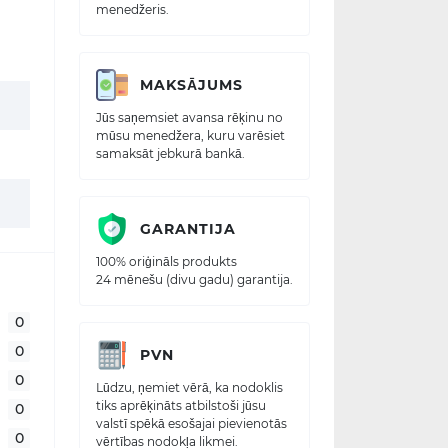
menedžeris.
MAKSĀJUMS
Jūs saņemsiet avansa rēķinu no
mūsu menedžera, kuru varēsiet
samaksāt jebkurā bankā.
GARANTIJA
100% oriģināls produkts
24 mēnešu (divu gadu) garantija.
0
0
PVN
0
Lūdzu, ņemiet vērā, ka nodoklis
tiks aprēķināts atbilstoši jūsu
0
valstī spēkā esošajai pievienotās
0
vērtības nodokļa likmei.