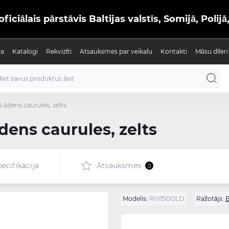
iālais pārstāvis Baltijas valstīs, Somijā, Polijā
ja
Katalogi
Rekvizīti
Atsauksmes par veikalu
Kontakti
Mūsu dīleri
s ūdens caurules, zelts
dens caurules, zelts
ecifikācija
Atsauksmes
0
Modelis:
RIV15GOLD
Ražotājs:
B