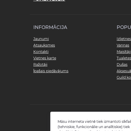
INFORMĀCIJA
POPU
Jaunumi
Izlietnes
Atsauksmes
Vannas
Kontakti
Maisītāji
Vietnes karte
Tualete
Ražotāji
Dušas
Īpašais piedāvājums
Aksesuā
Guild ko
Mūsu interneta vietnē tiek izmantoti sīkfail
(tehniskie, funkcionālie un analītiskie) tie