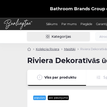
Bathroom Brands Group ofic
Sākums
Par mums
Piegāde
Garanti
Kategorijas
Kolekcija Riviera
Maisītāji
Riviera Dekoratīvā
Riviera Dekoratīvās ū
Viss par produktu
Sp
populārs
pēc pasūtījuma