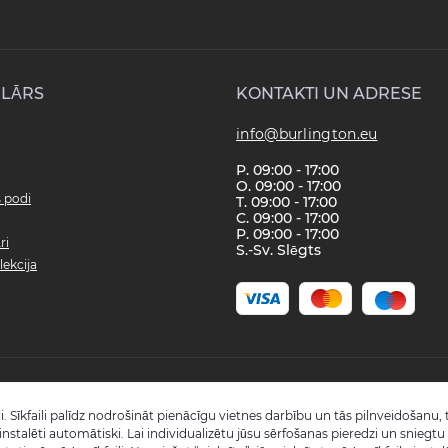
LĀRS
KONTAKTI UN ADRESE
info@burlington.eu
P. 09:00 - 17:00
O. 09:00 - 17:00
s podi
T. 09:00 - 17:00
C. 09:00 - 17:00
P. 09:00 - 17:00
ri
S.-Sv. Slēgts
lekcija
Copyright © 2008 - 2026 SIA "Burlington" - Visas tiesības aizsargātas.
i. Sīkfaili palīdz nodrošināt pienācīgu vietnes darbību un tās pilnveidošanu, t
Reģistrācijas numurs: 40003988866
k instalēti automātiski. Lai individualizētu jūsu sērfošanas pieredzi un snieg
Visas cenas norādītas bez PVN.