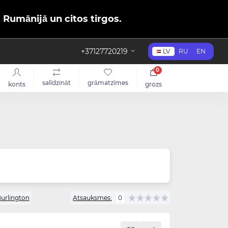
, Rumānijā un citos tirgos.
+37127720219
LV
RU
EN
0
salīdzināt
grāmatzīmes
konts
grozs
urlington
Atsauksmes:
0