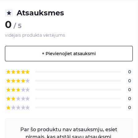
Atsauksmes
0
/ 5
vidējais produkta vērtējums
+ Pievienojiet atsauksmi
0
0
0
0
0
Par šo produktu nav atsauksmju, esiet
pirmais, kas atstāj savu atsauksmi.