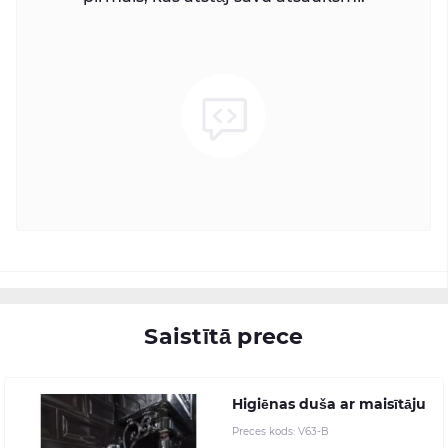
Saistītā prece
Higiēnas duša ar maisītāju
Preces kods:
V63-B