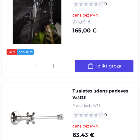
0
cena bez PVN
275,00 €
165,00 €
-40%
populārs
Ielikt grozā
Tualetes ūdens padeves
vārsts
Preces kods:
W25
0
cena bez PVN
63,43 €