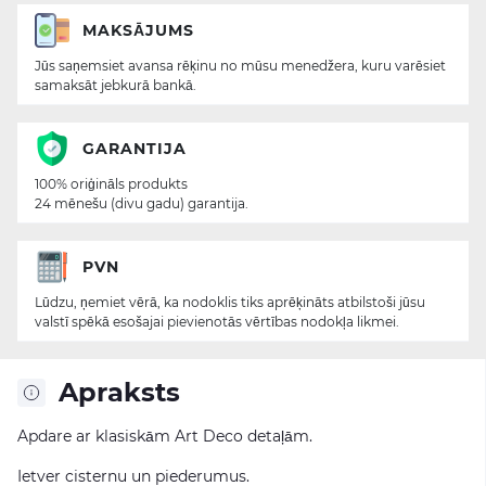
MAKSĀJUMS
Jūs saņemsiet avansa rēķinu no mūsu menedžera, kuru varēsiet
samaksāt jebkurā bankā.
GARANTIJA
100% oriģināls produkts
24 mēnešu (divu gadu) garantija.
PVN
Lūdzu, ņemiet vērā, ka nodoklis tiks aprēķināts atbilstoši jūsu
valstī spēkā esošajai pievienotās vērtības nodokļa likmei.
Apraksts
Apdare ar klasiskām Art Deco detaļām.
Ietver cisternu un piederumus.