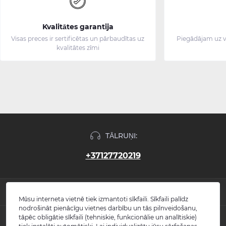
Kvalitātes garantija
Visas preces ir sertificētas un pārbaudītas uz
Piegādājam uz v
kvalitātes zīmi
TĀLRUŅI:
+37127720219
INFORMĀCIJA
Mūsu interneta vietnē tiek izmantoti sīkfaili. Sīkfaili palīdz
nodrošināt pienācīgu vietnes darbību un tās pilnveidošanu,
Jaunumi
tāpēc obligātie sīkfaili (tehniskie, funkcionālie un analītiskie)
POPULĀRS
Atsauksmes