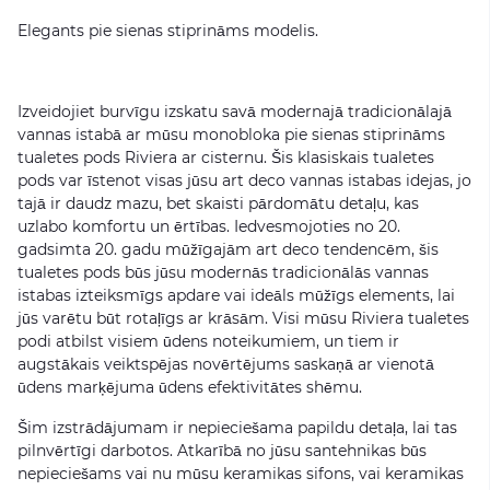
Elegants pie sienas stiprināms modelis.
Izveidojiet burvīgu izskatu savā modernajā tradicionālajā
vannas istabā ar mūsu monobloka pie sienas stiprināms
tualetes pods Riviera ar cisternu. Šis klasiskais tualetes
pods var īstenot visas jūsu art deco vannas istabas idejas, jo
tajā ir daudz mazu, bet skaisti pārdomātu detaļu, kas
uzlabo komfortu un ērtības. Iedvesmojoties no 20.
gadsimta 20. gadu mūžīgajām art deco tendencēm, šis
tualetes pods būs jūsu modernās tradicionālās vannas
istabas izteiksmīgs apdare vai ideāls mūžīgs elements, lai
jūs varētu būt rotaļīgs ar krāsām. Visi mūsu Riviera tualetes
podi atbilst visiem ūdens noteikumiem, un tiem ir
augstākais veiktspējas novērtējums saskaņā ar vienotā
ūdens marķējuma ūdens efektivitātes shēmu.
Šim izstrādājumam ir nepieciešama papildu detaļa, lai tas
pilnvērtīgi darbotos. Atkarībā no jūsu santehnikas būs
nepieciešams vai nu mūsu keramikas sifons, vai keramikas