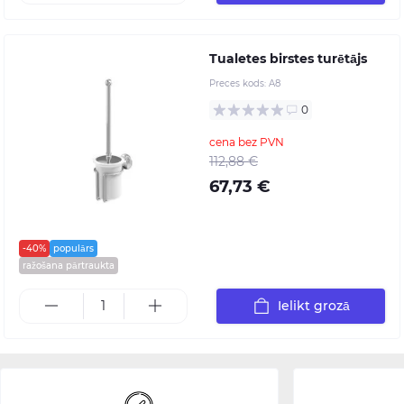
Tualetes birstes turētājs
Preces kods:
A8
0
cena bez PVN
112,88 €
67,73 €
-40%
populārs
ražošana pārtraukta
Ielikt grozā