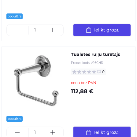
populārs
Ielikt grozā
Tualetes ruļļu turētājs
Preces kods:
A16CHR
0
cena bez PVN
112,88 €
populārs
Ielikt grozā