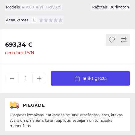
Modelis:
RIV10 + RIV11 + RIV025
Ražotājs:
Burlington
Atsauksmes:
0
693,34 €
cena bez PVN
Ielikt grozā
PIEGĀDE
Piegādes izmaksas ir atkarīgas no Jūsu atrašanās vietas, kravas
svara un izmēriem, kā arī papildus iespējām un to nosaka
menedžeris.