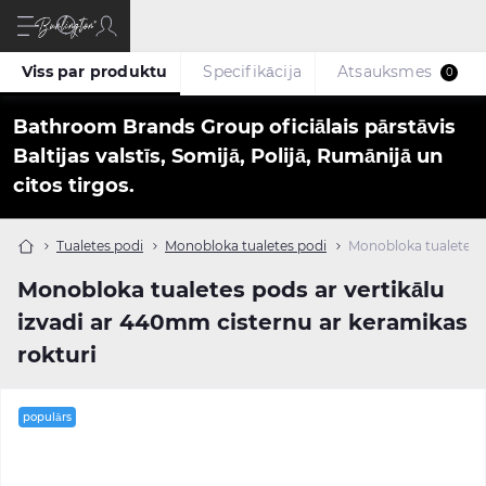
Viss par produktu
Specifikācija
Atsauksmes
0
Bathroom Brands Group oficiālais pārstāvis
Baltijas valstīs, Somijā, Polijā, Rumānijā un
citos tirgos.
Tualetes podi
Monobloka tualetes podi
Monobloka tualetes p
Monobloka tualetes pods ar vertikālu
izvadi ar 440mm cisternu ar keramikas
rokturi
populārs