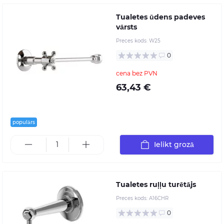
Tualetes ūdens padeves
vārsts
Preces kods:
W25
0
cena bez PVN
63,43 €
populārs
Ielikt grozā
Tualetes ruļļu turētājs
Preces kods:
A16CHR
0