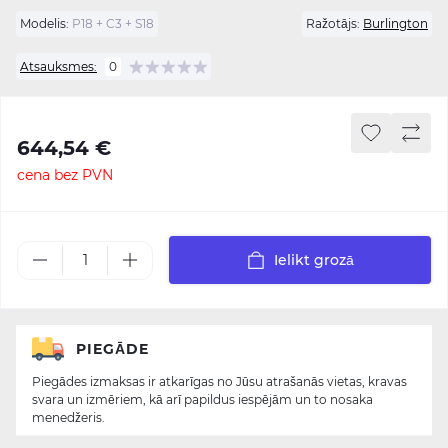
Modelis:
P18 + C3 + S18
Ražotājs:
Burlington
Atsauksmes:
0
644,54 €
cena bez PVN
Ielikt grozā
PIEGĀDE
Piegādes izmaksas ir atkarīgas no Jūsu atrašanās vietas, kravas
svara un izmēriem, kā arī papildus iespējām un to nosaka
menedžeris.