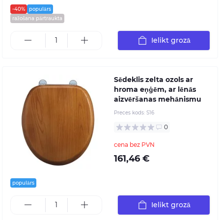
-40%
populārs
ražošana pārtraukta
Ielikt grozā
Sēdeklis zelta ozols ar
hroma eņģēm, ar lēnās
aizvēršanas mehānismu
Preces kods:
S16
0
cena bez PVN
161,46 €
populārs
Ielikt grozā