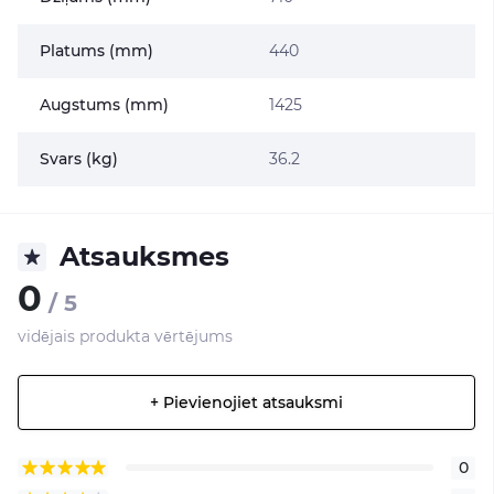
Platums (mm)
440
Augstums (mm)
1425
Svars (kg)
36.2
Atsauksmes
0
/ 5
vidējais produkta vērtējums
+ Pievienojiet atsauksmi
0