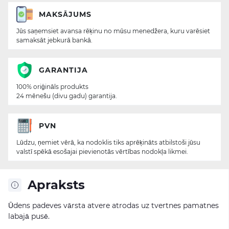
MAKSĀJUMS
Jūs saņemsiet avansa rēķinu no mūsu menedžera, kuru varēsiet
samaksāt jebkurā bankā.
GARANTIJA
100% oriģināls produkts
24 mēnešu (divu gadu) garantija.
PVN
Lūdzu, ņemiet vērā, ka nodoklis tiks aprēķināts atbilstoši jūsu
valstī spēkā esošajai pievienotās vērtības nodokļa likmei.
Apraksts
Ūdens padeves vārsta atvere atrodas uz tvertnes pamatnes
labajā pusē.