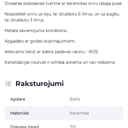
Divkāršā skalošanas tvertne ar keramikas sviru labajā pusē.
Nospiediet sviru uz leju, lai iztukšotu 6 litrus, un uz augšu,
lai iztukšotu 3 litrus.
Metāla savienojuma kronšteins.
Apgādāts ar grīdas stiprinājumiem.
Ieteicams lietot ar ūdens padeves vārstu - W25.
Kanalizācijas caurule ir pilnībā aizvērta un nav redzama.
Raksturojumi
Apdare
Balts
Materiāls
Keramika
Dziļums (mm)
710