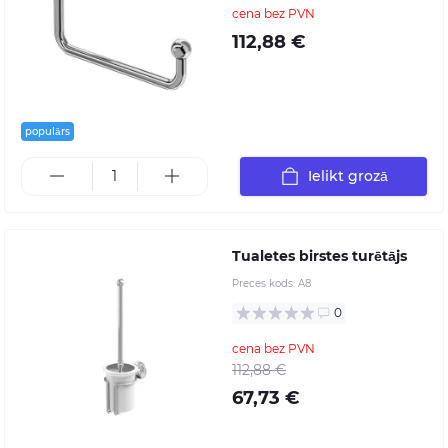
cena bez PVN
112,88 €
populārs
Ielikt grozā
Tualetes birstes turētājs
Preces kods:
A8
0
cena bez PVN
112,88 €
67,73 €