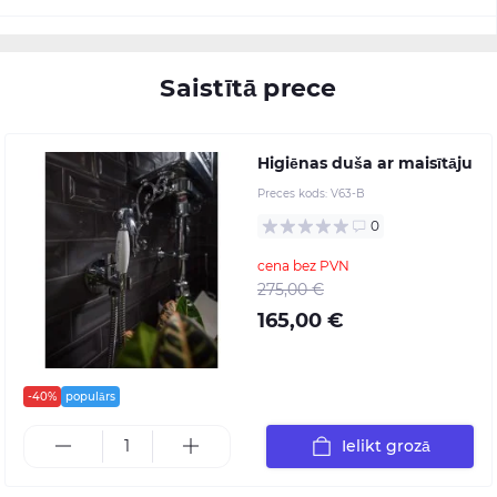
Saistītā prece
Higiēnas duša ar maisītāju
Preces kods:
V63-B
0
cena bez PVN
275,00 €
165,00 €
-40%
populārs
Ielikt grozā