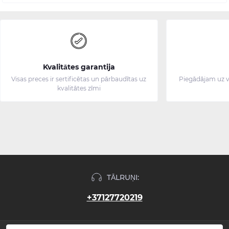
Kvalitātes garantija
Visas preces ir sertificētas un pārbaudītas uz
Piegādājam uz v
kvalitātes zīmi
TĀLRUŅI:
+37127720219