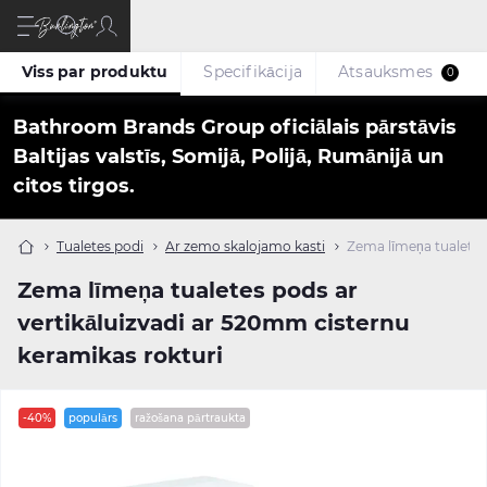
Viss par produktu
Specifikācija
Atsauksmes
0
Bathroom Brands Group oficiālais pārstāvis
Baltijas valstīs, Somijā, Polijā, Rumānijā un
citos tirgos.
Tualetes podi
Ar zemo skalojamo kasti
Zema līmeņa tualetes
Zema līmeņa tualetes pods ar
vertikāluizvadi ar 520mm cisternu
keramikas rokturi
-40%
populārs
ražošana pārtraukta