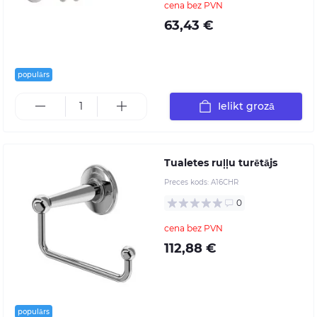
cena bez PVN
63,43 €
populārs
Ielikt grozā
Tualetes ruļļu turētājs
Preces kods:
A16CHR
0
cena bez PVN
112,88 €
populārs