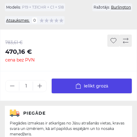
Modelis:
P19 + T31CHR + C1 + S18
Ražotājs:
Burlington
Atsauksmes:
0
783,61 €
470,16 €
cena bez PVN
Ielikt grozā
PIEGĀDE
Piegādes izmaksas ir atkarīgas no Jūsu atrašanās vietas, kravas
svara un izmēriem, kā arī papildus iespējām un to nosaka
menedžeris.