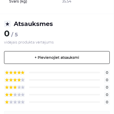
Svars (kg)
35.54
Atsauksmes
0
/ 5
vidējais produkta vērtējums
+ Pievienojiet atsauksmi
0
0
0
0
0