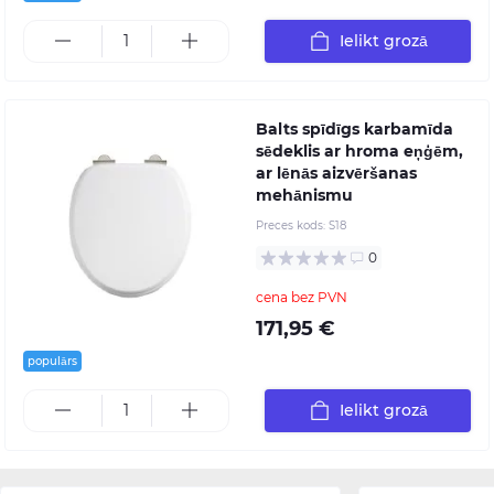
Ielikt grozā
Balts spīdīgs karbamīda
sēdeklis ar hroma eņģēm,
ar lēnās aizvēršanas
mehānismu
Preces kods:
S18
0
cena bez PVN
171,95 €
populārs
Ielikt grozā