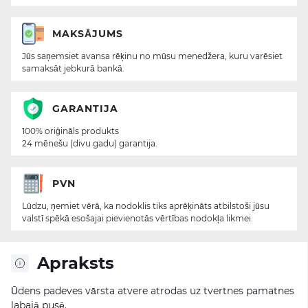
MAKSĀJUMS
Jūs saņemsiet avansa rēķinu no mūsu menedžera, kuru varēsiet
samaksāt jebkurā bankā.
GARANTIJA
100% oriģināls produkts
24 mēnešu (divu gadu) garantija.
PVN
Lūdzu, ņemiet vērā, ka nodoklis tiks aprēķināts atbilstoši jūsu
valstī spēkā esošajai pievienotās vērtības nodokļa likmei.
Apraksts
Ūdens padeves vārsta atvere atrodas uz tvertnes pamatnes
labajā pusē.