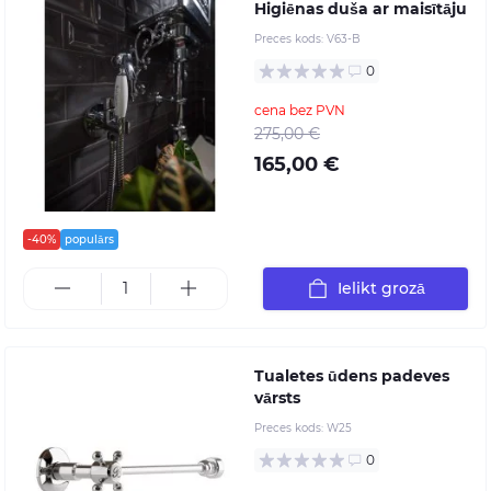
Higiēnas duša ar maisītāju
Preces kods:
V63-B
0
cena bez PVN
275,00 €
165,00 €
-40%
populārs
Ielikt grozā
Tualetes ūdens padeves
vārsts
Preces kods:
W25
0