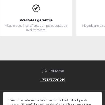
Kvalitātes garantija
Visas preces ir sertificētas un pārbaudītas uz
Piegādājam uz v
kvalitātes zīmi
TĀLRUŅI:
+37127720219
INFORMĀCIJA
Mūsu interneta vietnē tiek izmantoti sīkfaili. Sīkfaili palīdz
nodrošināt pienācīgu vietnes darbību un tās pilnveidošanu,