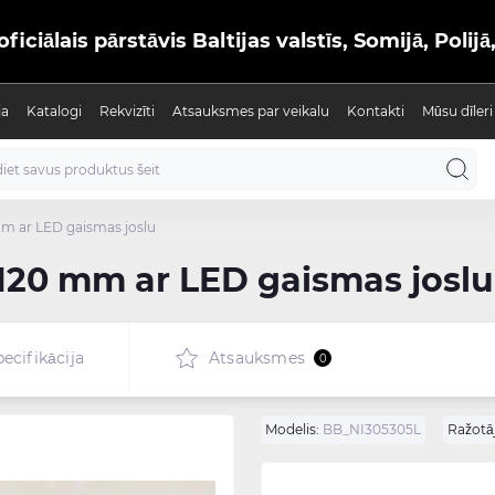
iālais pārstāvis Baltijas valstīs, Somijā, Polijā
ja
Katalogi
Rekvizīti
Atsauksmes par veikalu
Kontakti
Mūsu dīleri
m ar LED gaismas joslu
120 mm ar LED gaismas joslu
ecifikācija
Atsauksmes
0
Modelis:
BB_NI305305L
Ražotāj