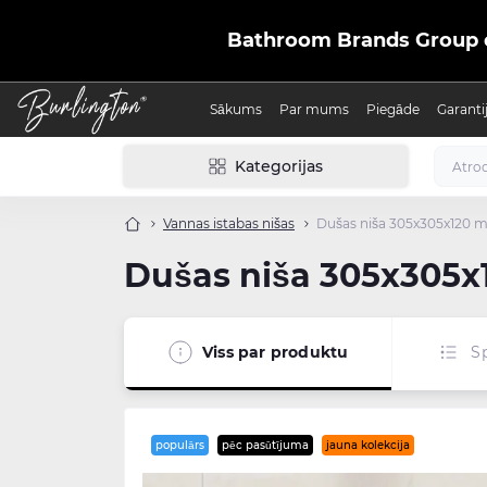
Bathroom Brands Group ofic
Sākums
Par mums
Piegāde
Garanti
Kategorijas
Vannas istabas nišas
Dušas niša 305x305x120 m
Dušas niša 305x305x
Viss par produktu
Sp
populārs
pēc pasūtījuma
jauna kolekcija