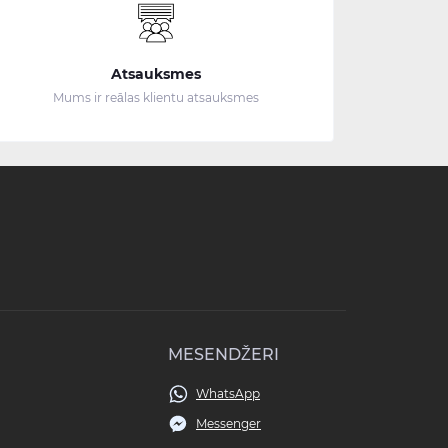
Atsauksmes
Mums ir reālas klientu atsauksmes
MESENDŽERI
WhatsApp
Messenger