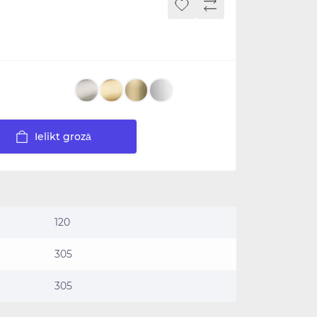
Ielikt grozā
120
305
305