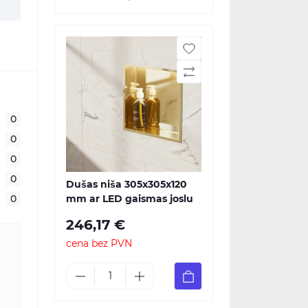
0
0
0
0
Dušas niša 305x305x120
0
mm ar LED gaismas joslu
246,17 €
cena bez PVN