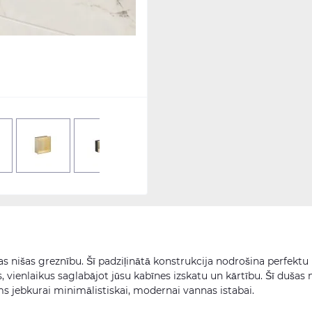
as nišas greznību. Šī padziļinātā konstrukcija nodrošina perfektu
 vienlaikus saglabājot jūsu kabīnes izskatu un kārtību. Šī dušas 
ums jebkurai minimālistiskai, modernai vannas istabai.