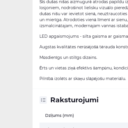
Šīs dušas nišas aizmugurē atrodas papildu i
losjoniem, nodrošinot lielisku vizuālo piered
dušas nišu var ievietot sienā, neuztraucoties 
un mierīga. Atrodoties vienā līmenī ar sienu,
izsmalcinātajam, modernajam vannas istab
LED apgaismojums - silta gaisma ar gaism
Augstas kvalitātes nerūsējošā tērauda konstr
Mūsdienīgs un stilīgs dizains.
Ērts un vietas ziņā efektīvs šampūnu, kondic
Pilnībā izolēts ar skaņu slāpējošu materiālu.
Raksturojumi
Dziļums (mm)