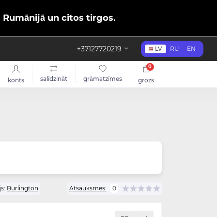
, Rumānijā un citos tirgos.
+37127720219
LV
RU
EN
0
salīdzināt
grāmatzīmes
konts
grozs
s:
Burlington
Atsauksmes:
0