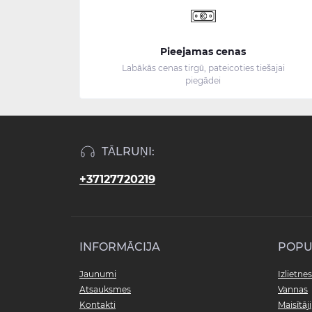
Pieejamas cenas
Labākās cenas tirgū, pateicoties tiešajai
piegādei
TĀLRUŅI:
+37127720219
INFORMĀCIJA
POPU
Jaunumi
Izlietnes
Atsauksmes
Vannas
Kontakti
Maisītāji