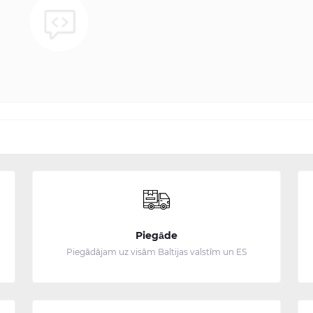
Piegāde
Piegādājam uz visām Baltijas valstīm un ES