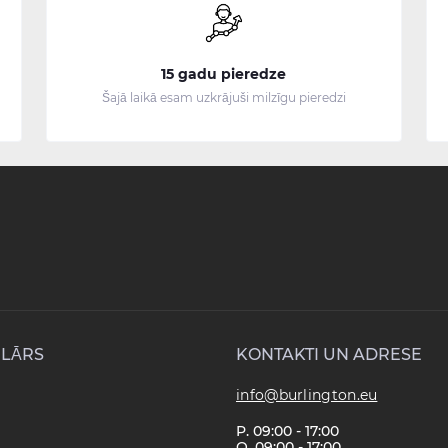
15 gadu pieredze
Šajā laikā esam uzkrājuši milzīgu pieredzi
LĀRS
KONTAKTI UN ADRESE
info@burlington.eu
P. 09:00 - 17:00
O. 09:00 - 17:00