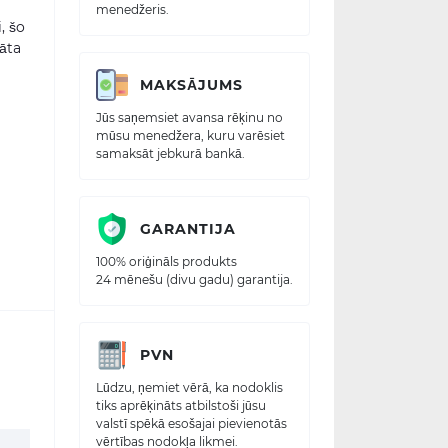
menedžeris.
, šo
vāta
MAKSĀJUMS
Jūs saņemsiet avansa rēķinu no
mūsu menedžera, kuru varēsiet
samaksāt jebkurā bankā.
GARANTIJA
100% oriģināls produkts
24 mēnešu (divu gadu) garantija.
PVN
Lūdzu, ņemiet vērā, ka nodoklis
tiks aprēķināts atbilstoši jūsu
valstī spēkā esošajai pievienotās
vērtības nodokļa likmei.