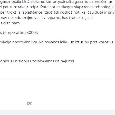
zgaismojoša LED sloksne, kas projicē siltu gaismu uz ziepēm un
zi pat tumšākajā telpā. Pateicoties skaņas slāpēšanas tehnoloģijai
par trokšņa izplatīšanos, tādējādi nodrošinot, ka jūsu duša ir pri
 nav nekādu izciļņu vai izvirzījumu, kas traucētu jūsu
as dizainam.
as temperatūru 3000k
ukcija nodrošina ilgu kalpošanas laiku un izturību pret koroziju.
ionieru un ziepju uzglabāšanas risinājums.
120