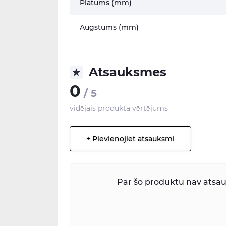
Platums (mm)
Augstums (mm)
Atsauksmes
0
/ 5
vidējais produkta vērtējums
+ Pievienojiet atsauksmi
Par šo produktu nav atsauk