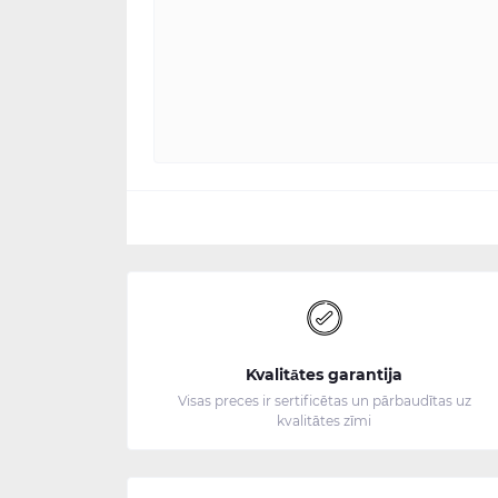
Kvalitātes garantija
Visas preces ir sertificētas un pārbaudītas uz
kvalitātes zīmi