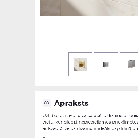
Apraksts
Uzlabojiet savu luksusa dušas dizainu ar duš
vietu, kur glabāt nepieciešamos priekšmetus,
ar kvadrātveida dizainu ir ideāls papildināj