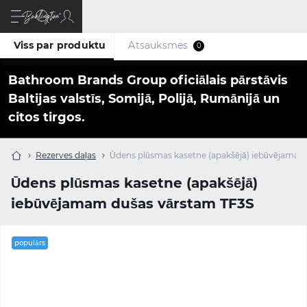
Viss par produktu
Atsauksmes
0
Bathroom Brands Group oficiālais pārstāvis
Baltijas valstīs, Somijā, Polijā, Rumānijā un
citos tirgos.
Rezerves daļas
Ūdens plūsmas kasetne (apakšējā) iebūvējamam
Ūdens plūsmas kasetne (apakšējā)
iebūvējamam dušas vārstam TF3S
populārs