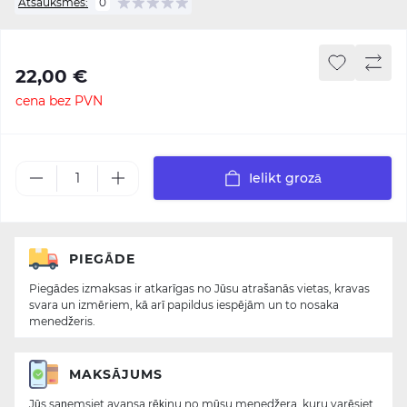
Atsauksmes:
0
22,00 €
cena bez PVN
Ielikt grozā
PIEGĀDE
Piegādes izmaksas ir atkarīgas no Jūsu atrašanās vietas, kravas
svara un izmēriem, kā arī papildus iespējām un to nosaka
menedžeris.
MAKSĀJUMS
Jūs saņemsiet avansa rēķinu no mūsu menedžera, kuru varēsiet