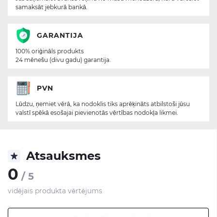
samaksāt jebkurā bankā.
GARANTIJA
100% oriģināls produkts
24 mēnešu (divu gadu) garantija.
PVN
Lūdzu, ņemiet vērā, ka nodoklis tiks aprēķināts atbilstoši jūsu
valstī spēkā esošajai pievienotās vērtības nodokļa likmei.
Atsauksmes
0
/ 5
vidējais produkta vērtējums