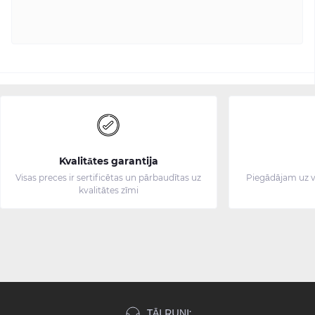
Kvalitātes garantija
Visas preces ir sertificētas un pārbaudītas uz
Piegādājam uz v
kvalitātes zīmi
TĀLRUŅI: