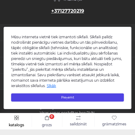
+37127720219
INFORMĀCIJA
Mūsu interneta vietnē tiek izmantoti sīkfaili. Sīkfaili palīdz
nodrošināt pienācīgu vietnes darbību un tās pilnveidošanu,
Jaunumi
tāpēc obligātie sīkfaili (tehniskie, funkcionālie un analītiskie)
POPULĀRS
Atsauksmes
tiek instalēti automātiski. Lai individualizētu jūsu sērfošanas
Kontakti
pieredzi un sniegtu piedāvājumus, kuri būtu aktuāli tieši jums,
Izlietnes
tīmekļa vietnē tiek izmantoti arī mērķa sīkfaili. Nospiežot
KONTAKTI UN ADRESE
Vietnes karte
Vannas
“piekrītu”, jūs piekrītat mērķa sīkfailu instalēšanai un
Ražotāji
Maisītāji
izmantošanai. Savu piekrišanu varēsiet atsaukt jebkurā laikā,
info@burlington.eu
Īpašais piedāvājums
nomainot sava interneta pārlūka iestatījumus un izdzēšot
MESENDŽERI
Tualetes podi
ierakstītos sīkfailus.
Sīkāk
P. 09:00 - 17:00
Dušas
O. 09:00 - 17:00
WhatsApp
Aksesuāri
T. 09:00 - 17:00
Pieņemt
Copyright © 2008 - 2026 SIA "Burlington" - Visas tiesības aizsargātas.
C. 09:00 - 17:00
Messenger
Guild kolekcija
P. 09:00 - 17:00
Reģistrācijas numurs: 40003988866
S.-Sv. Slēgts
Visas cenas norādītas bez PVN.
0
Šo vietni izstrādāja «
Qloud
»
salīdzināt
grāmatzīmes
katalogs
grozs