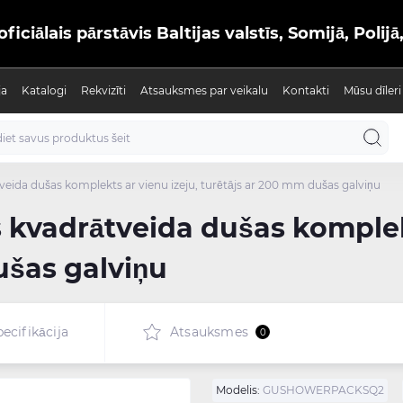
iālais pārstāvis Baltijas valstīs, Somijā, Polijā
ja
Katalogi
Rekvizīti
Atsauksmes par veikalu
Kontakti
Mūsu dīleri
veida dušas komplekts ar vienu izeju, turētājs ar 200 mm dušas galviņu
s kvadrātveida dušas komplekt
ušas galviņu
ecifikācija
Atsauksmes
0
Modelis:
GUSHOWERPACKSQ2