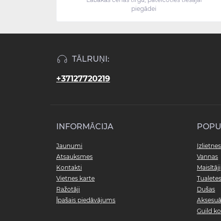
piegādei
TĀLRUŅI:
+37127720219
INFORMĀCIJA
POPU
Jaunumi
Izlietnes
Atsauksmes
Vannas
Kontakti
Maisītāji
Vietnes karte
Tualete
Ražotāji
Dušas
Īpašais piedāvājums
Aksesuā
Guild ko