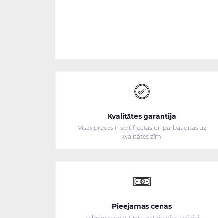
Kvalitātes garantija
Visas preces ir sertificētas un pārbaudītas uz
kvalitātes zīmi
Pieejamas cenas
Labākās cenas tirgū, pateicoties tiešajai