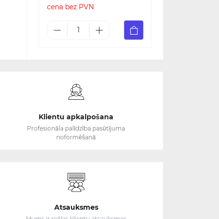
cena bez PVN
Klientu apkalpošana
Profesionāla palīdzība pasūtījuma
noformēšanā
Atsauksmes
Mums ir reālas klientu atsauksmes