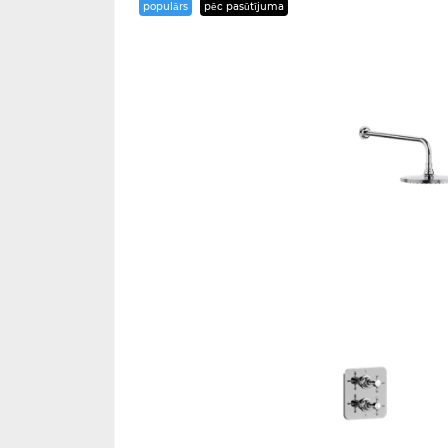
populārs
pēc pasūtījuma