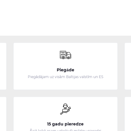
Piegāde
Piegādājam uz visām Baltijas valstīm un ES
15 gadu pieredze
Šajā laikā esam uzkrājuši milzīgu pieredzi