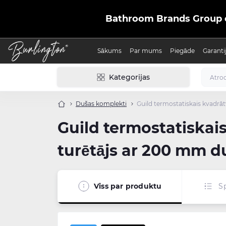
Bathroom Brands Group ofic
Sākums
Par mums
Piegāde
Garanti
Kategorijas
Dušas komplekti
Guild termostatiskais kvadrāt
Guild termostatiskai
turētājs ar 200 mm d
Viss par produktu
Sp