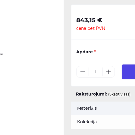
843,15 €
cena bez PVN
Apdare
*
Raksturojumi:
(Skatīt visas)
Materiāls
Kolekcija