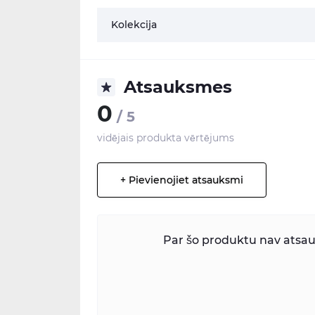
Kolekcija
Atsauksmes
0
/ 5
vidējais produkta vērtējums
+ Pievienojiet atsauksmi
Par šo produktu nav atsauk