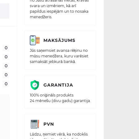
no Jūsu atrašanās vietas, kravas
svara un izmēriem, kā arī
papildus iespējām un to nosaka
menedžeris.
MAKSĀJUMS
0
Jūs saņemsiet avansa rēķinu no
mūsu menedžera, kuru varēsiet
0
samaksāt jebkurā bankā.
0
0
0
GARANTIJA
100% oriģināls produkts
24 mēnešu (divu gadu) garantija.
PVN
Lūdzu, ņemiet vērā, ka nodoklis