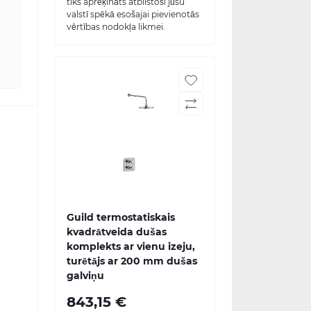
tiks aprēķināts atbilstoši jūsu
valstī spēkā esošajai pievienotās
vērtības nodokļa likmei.
Guild termostatiskais
kvadrātveida dušas
komplekts ar vienu izeju,
turētājs ar 200 mm dušas
galviņu
843,15 €