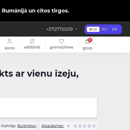
, Rumānijā un citos tirgos.
+37127720219
LV
RU
EN
0
salīdzināt
grāmatzīmes
konts
grozs
s ar vienu izeju,
Ražotājs:
Burlington
Atsauksmes:
0