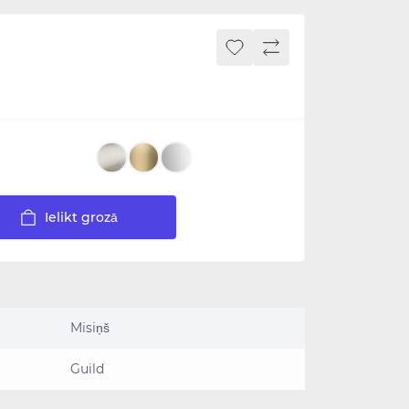
Ielikt grozā
Misiņš
Guild