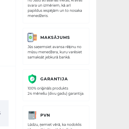
no Jūsu atrašanās vietas, kravas
svara un izmēriem, kā arī
papildus iespējām un to nosaka
menedžeris.
MAKSĀJUMS
Jūs saņemsiet avansa rēķinu no
mūsu menedžera, kuru varēsiet
samaksāt jebkurā bankā.
GARANTIJA
100% oriģināls produkts
24 mēnešu (divu gadu) garantija.
S
PVN
Lūdzu, ņemiet vērā, ka nodoklis