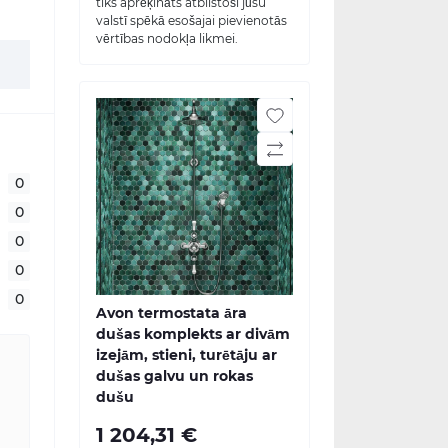
tiks aprēķināts atbilstoši jūsu
valstī spēkā esošajai pievienotās
vērtības nodokļa likmei.
0
0
0
0
0
Avon termostata āra
dušas komplekts ar divām
izejām, stieni, turētāju ar
dušas galvu un rokas
dušu
1 204,31 €