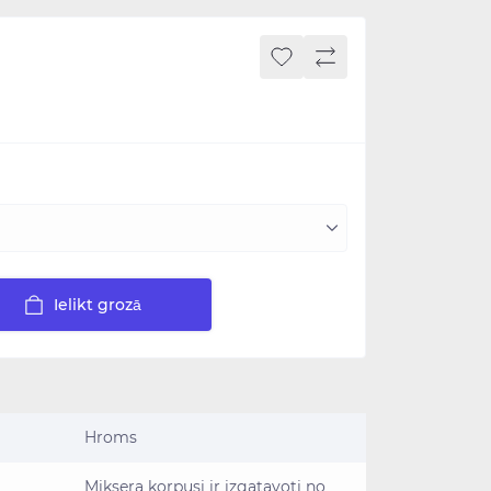
Ielikt grozā
Hroms
Miksera korpusi ir izgatavoti no