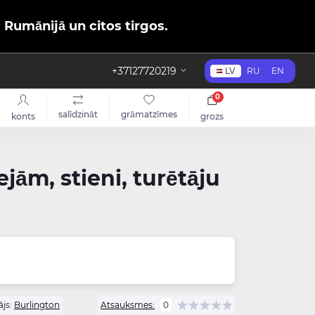
, Rumānijā un citos tirgos.
+37127720219
LV
RU
EN
0
salīdzināt
grāmatzīmes
konts
grozs
ām, stieni, turētāju
js:
Burlington
Atsauksmes:
0