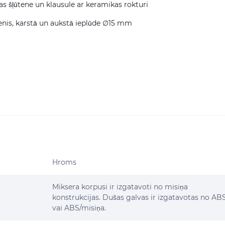
 šļūtene un klausule ar keramikas rokturi
enis, karstā un aukstā ieplūde ∅15 mm
Hroms
Miksera korpusi ir izgatavoti no misiņa
konstrukcijas. Dušas galvas ir izgatavotas no AB
vai ABS/misiņa.