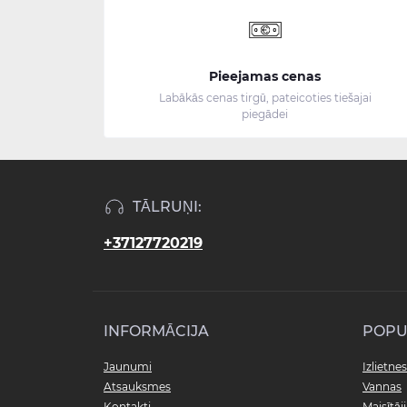
Pieejamas cenas
Labākās cenas tirgū, pateicoties tiešajai
piegādei
TĀLRUŅI:
+37127720219
INFORMĀCIJA
POPU
Jaunumi
Izlietnes
Atsauksmes
Vannas
Kontakti
Maisītāji