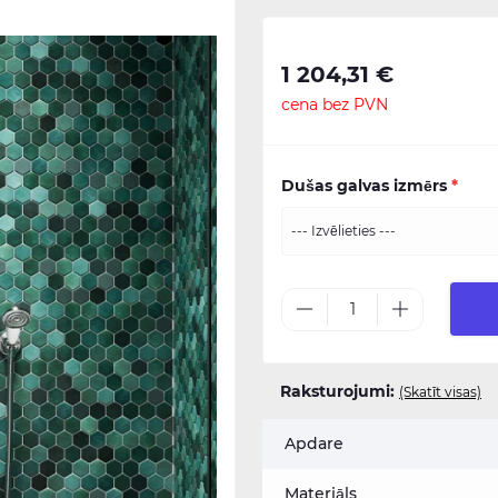
1 204,31 €
cena bez PVN
Dušas galvas izmērs
*
Raksturojumi:
(Skatīt visas)
Apdare
Materiāls