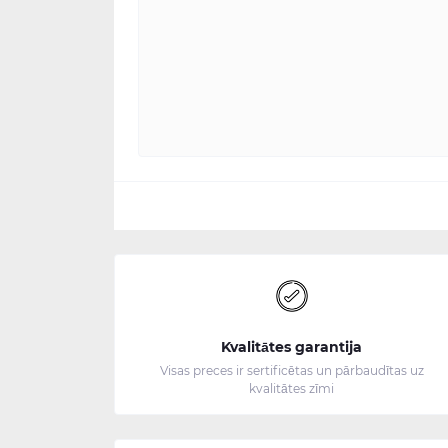
Kvalitātes garantija
Visas preces ir sertificētas un pārbaudītas uz
kvalitātes zīmi