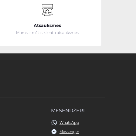
Atsauksmes
Mums ir reālas klientu atsauksmes
MESENDŽERI
WhatsApp
Messenger