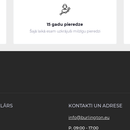
15 gadu pieredze
Šajā laikā esam uzkrājuši milzīgu pieredzi
LĀRS
KONTAKTI UN ADRESE
info@burlington.eu
P. 09:00 - 17:00