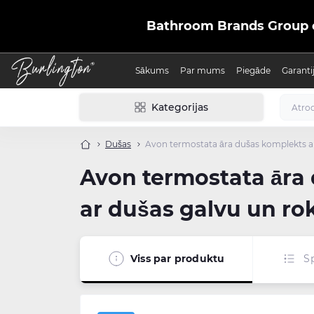
Bathroom Brands Group ofic
Sākums
Par mums
Piegāde
Garanti
Kategorijas
Dušas
Avon termostata āra dušas komplekts ar 
Avon termostata āra d
ar dušas galvu un ro
Viss par produktu
Sp