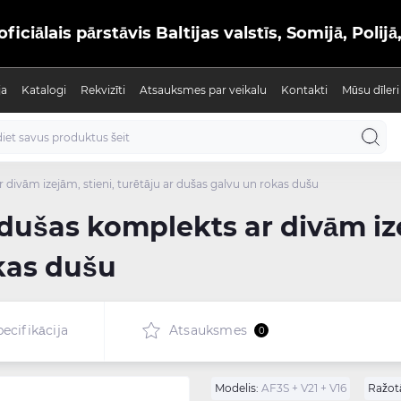
iālais pārstāvis Baltijas valstīs, Somijā, Polijā
ja
Katalogi
Rekvizīti
Atsauksmes par veikalu
Kontakti
Mūsu dīleri
divām izejām, stieni, turētāju ar dušas galvu un rokas dušu
ušas komplekts ar divām izej
kas dušu
ecifikācija
Atsauksmes
0
Modelis:
AF3S + V21 + V16
Ražotā