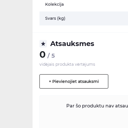
Kolekcija
Svars (kg)
Atsauksmes
0
/ 5
vidējais produkta vērtējums
+ Pievienojiet atsauksmi
Par šo produktu nav atsauk