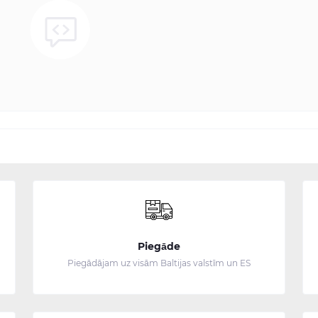
Piegāde
Piegādājam uz visām Baltijas valstīm un ES