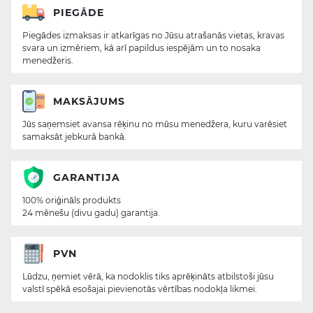
PIEGĀDE
Piegādes izmaksas ir atkarīgas no Jūsu atrašanās vietas, kravas
svara un izmēriem, kā arī papildus iespējām un to nosaka
menedžeris.
MAKSĀJUMS
Jūs saņemsiet avansa rēķinu no mūsu menedžera, kuru varēsiet
samaksāt jebkurā bankā.
GARANTIJA
100% oriģināls produkts
24 mēnešu (divu gadu) garantija.
PVN
Lūdzu, ņemiet vērā, ka nodoklis tiks aprēķināts atbilstoši jūsu
valstī spēkā esošajai pievienotās vērtības nodokļa likmei.