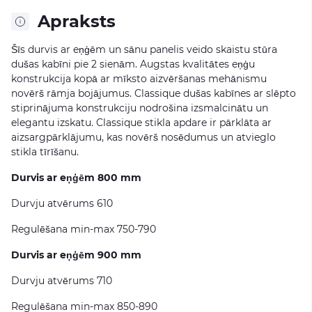
Apraksts
Šīs durvis ar eņģēm un sānu panelis veido skaistu stūra
dušas kabīni pie 2 sienām. Augstas kvalitātes eņģu
konstrukcija kopā ar mīksto aizvēršanas mehānismu
novērš rāmja bojājumus. Classique dušas kabīnes ar slēpto
stiprinājuma konstrukciju nodrošina izsmalcinātu un
elegantu izskatu. Classique stikla apdare ir pārklāta ar
aizsargpārklājumu, kas novērš nosēdumus un atvieglo
stikla tīrīšanu.
Durvis ar eņģēm 800 mm
Durvju atvērums 610
Regulēšana min-max 750-790
Durvis ar eņģēm 900 mm
Durvju atvērums 710
Regulēšana min-max 850-890