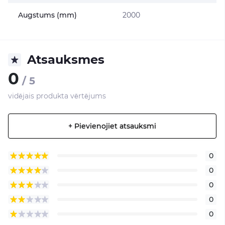
Augstums (mm)
2000
Atsauksmes
0
/ 5
vidējais produkta vērtējums
+ Pievienojiet atsauksmi
0
0
0
0
0