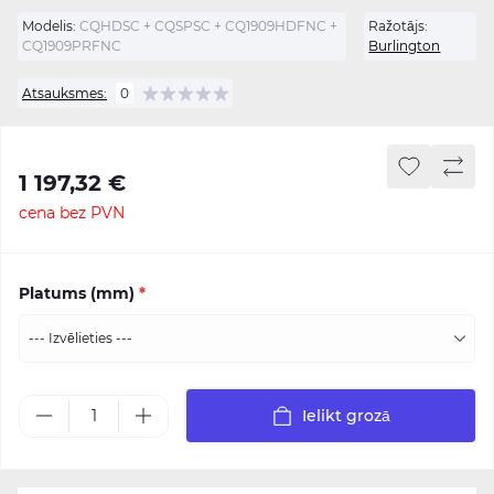
Modelis:
CQHDSC + CQSPSC + CQ1909HDFNC +
Ražotājs:
CQ1909PRFNC
Burlington
Atsauksmes:
0
1 197,32 €
cena bez PVN
Platums (mm)
*
Ielikt grozā