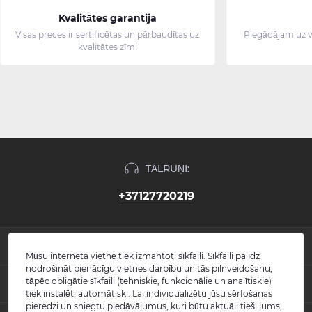
Kvalitātes garantija
Visas preces ir sertificētas un pārbaudītas uz
Piegādājam uz v
kvalitātes zīmi
TĀLRUŅI:
+37127720219
INFORMĀCIJA
Mūsu interneta vietnē tiek izmantoti sīkfaili. Sīkfaili palīdz
nodrošināt pienācīgu vietnes darbību un tās pilnveidošanu,
Jaunumi
tāpēc obligātie sīkfaili (tehniskie, funkcionālie un analītiskie)
POPULĀRS
Atsauksmes
tiek instalēti automātiski. Lai individualizētu jūsu sērfošanas
Kontakti
pieredzi un sniegtu piedāvājumus, kuri būtu aktuāli tieši jums,
Izlietnes