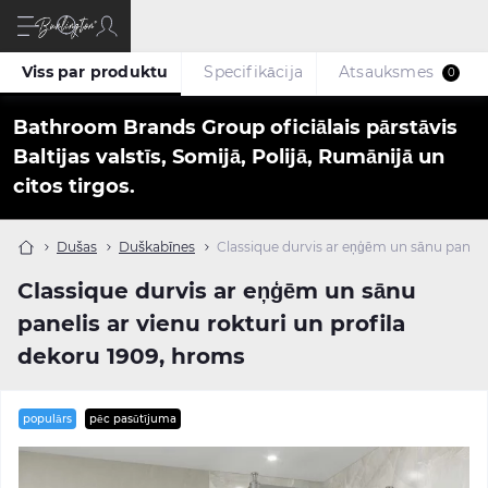
Viss par produktu
Specifikācija
Atsauksmes
0
Bathroom Brands Group oficiālais pārstāvis
Baltijas valstīs, Somijā, Polijā, Rumānijā un
citos tirgos.
Dušas
Duškabīnes
Classique durvis ar eņģēm un sānu panelis
Classique durvis ar eņģēm un sānu
panelis ar vienu rokturi un profila
dekoru 1909, hroms
populārs
pēc pasūtījuma