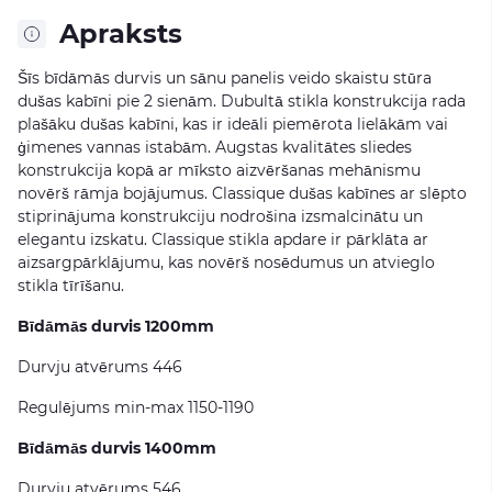
Apraksts
Šīs bīdāmās durvis un sānu panelis veido skaistu stūra
dušas kabīni pie 2 sienām. Dubultā stikla konstrukcija rada
plašāku dušas kabīni, kas ir ideāli piemērota lielākām vai
ģimenes vannas istabām. Augstas kvalitātes sliedes
konstrukcija kopā ar mīksto aizvēršanas mehānismu
novērš rāmja bojājumus. Classique dušas kabīnes ar slēpto
stiprinājuma konstrukciju nodrošina izsmalcinātu un
elegantu izskatu. Classique stikla apdare ir pārklāta ar
aizsargpārklājumu, kas novērš nosēdumus un atvieglo
stikla tīrīšanu.
Bīdāmās durvis 1200mm
Durvju atvērums 446
Regulējums min-max 1150-1190
Bīdāmās durvis 1400mm
Durvju atvērums 546