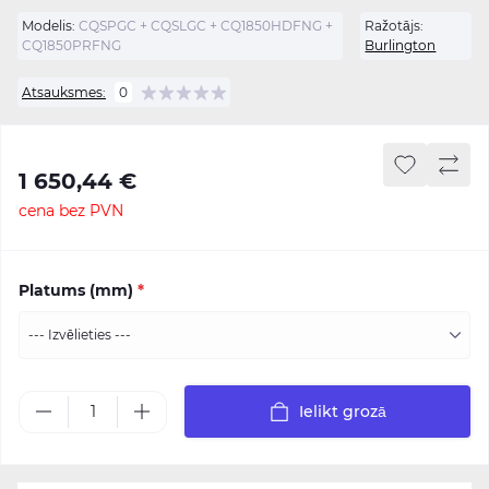
Modelis:
CQSPGC + CQSLGC + CQ1850HDFNG +
Ražotājs:
CQ1850PRFNG
Burlington
Atsauksmes:
0
1 650,44 €
cena bez PVN
Platums (mm)
*
Ielikt grozā