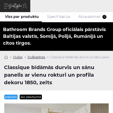
Viss par produktu
Specifikācija
Atsauksmes
0
Bathroom Brands Group oficiālais pārstāvis
Baltijas valstīs, Somijā, Polijā, Rumānijā un
citos tirgos.
Dušas
Duškabīnes
Classique bīdāmās durvis un sānu panelis a
Classique bīdāmās durvis un sānu
panelis ar vienu rokturi un profila
dekoru 1850, zelts
populārs
pēc pasūtījuma