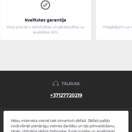
Kvalitātes garantija
Visas preces ir sertificētas un pārbaudītas uz
Piegādājam uz v
kvalitātes zīmi
TĀLRUŅI:
+37127720219
INFORMĀCIJA
Mūsu interneta vietnē tiek izmantoti sīkfaili. Sīkfaili palīdz
nodrošināt pienācīgu vietnes darbību un tās pilnveidošanu,
Jaunumi
tāpēc obligātie sīkfaili (tehniskie, funkcionālie un analītiskie)