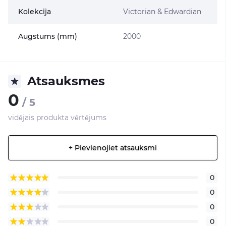
Kolekcija
Victorian & Edwardian
Augstums (mm)
2000
Atsauksmes
0
/ 5
vidējais produkta vērtējums
+ Pievienojiet atsauksmi
0
0
0
0