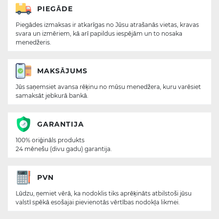
PIEGĀDE
Piegādes izmaksas ir atkarīgas no Jūsu atrašanās vietas, kravas
svara un izmēriem, kā arī papildus iespējām un to nosaka
menedžeris.
MAKSĀJUMS
Jūs saņemsiet avansa rēķinu no mūsu menedžera, kuru varēsiet
samaksāt jebkurā bankā.
GARANTIJA
100% oriģināls produkts
24 mēnešu (divu gadu) garantija.
PVN
Lūdzu, ņemiet vērā, ka nodoklis tiks aprēķināts atbilstoši jūsu
valstī spēkā esošajai pievienotās vērtības nodokļa likmei.