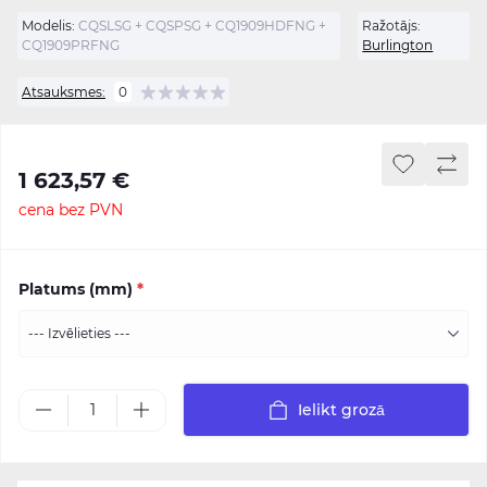
Modelis:
CQSLSG + CQSPSG + CQ1909HDFNG +
Ražotājs:
CQ1909PRFNG
Burlington
Atsauksmes:
0
1 623,57 €
cena bez PVN
Platums (mm)
*
Ielikt grozā