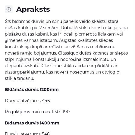
Apraksts
Šīs bīdāmās durvis un sānu panelis veido skaistu stūra
dušas kabīni pie 2 sienām. Dubultā stikla konstrukcija rada
plašāku dušas kabīni, kas ir ideāli piemērota lielākām vai
ģimenes vannas istabām. Augstas kvalitātes sliedes
konstrukcija kopā ar mīksto aizvēršanas mehānismu
novērš rāmja bojājumus. Classique dušas kabīnes ar slēpto
stiprinājuma konstrukciju nodrošina izsmalcinātu un
elegantu izskatu. Classique stikla apdare ir pārklāta ar
aizsargpārklājumu, kas novērš nosēdumus un atvieglo
stikla tīrīšanu.
Bīdāmās durvis 1200mm
Durvju atvērums 446
Regulējums min-max 1150-1190
Bīdāmās durvis 1400mm
Durvju atvērums 546