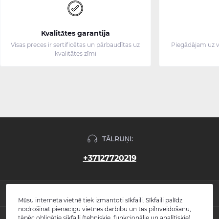
Kvalitātes garantija
Visas preces ir sertificētas un pārbaudītas uz
Piegādājam uz v
kvalitātes zīmi
TĀLRUŅI:
+37127720219
INFORMĀCIJA
Mūsu interneta vietnē tiek izmantoti sīkfaili. Sīkfaili palīdz
nodrošināt pienācīgu vietnes darbību un tās pilnveidošanu,
Jaunumi
tāpēc obligātie sīkfaili (tehniskie, funkcionālie un analītiskie)