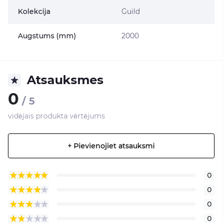
Kolekcija
Guild
Augstums (mm)
2000
Atsauksmes
0
/ 5
vidējais produkta vērtējums
+ Pievienojiet atsauksmi
0
0
0
0