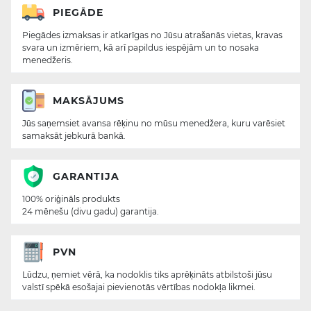
PIEGĀDE
Piegādes izmaksas ir atkarīgas no Jūsu atrašanās vietas, kravas
svara un izmēriem, kā arī papildus iespējām un to nosaka
menedžeris.
MAKSĀJUMS
Jūs saņemsiet avansa rēķinu no mūsu menedžera, kuru varēsiet
samaksāt jebkurā bankā.
GARANTIJA
100% oriģināls produkts
24 mēnešu (divu gadu) garantija.
PVN
Lūdzu, ņemiet vērā, ka nodoklis tiks aprēķināts atbilstoši jūsu
valstī spēkā esošajai pievienotās vērtības nodokļa likmei.