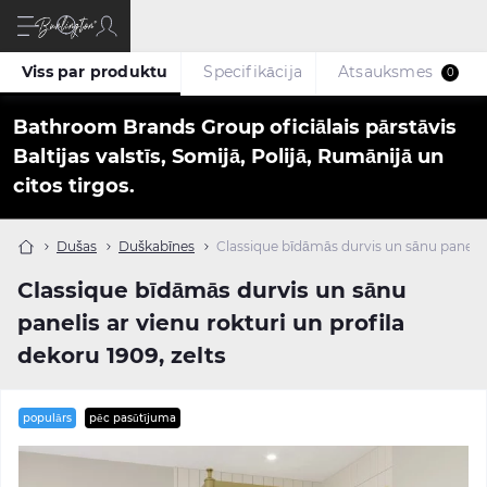
Viss par produktu
Specifikācija
Atsauksmes
0
Bathroom Brands Group oficiālais pārstāvis
Baltijas valstīs, Somijā, Polijā, Rumānijā un
citos tirgos.
Dušas
Duškabīnes
Classique bīdāmās durvis un sānu panelis a
Classique bīdāmās durvis un sānu
panelis ar vienu rokturi un profila
dekoru 1909, zelts
populārs
pēc pasūtījuma