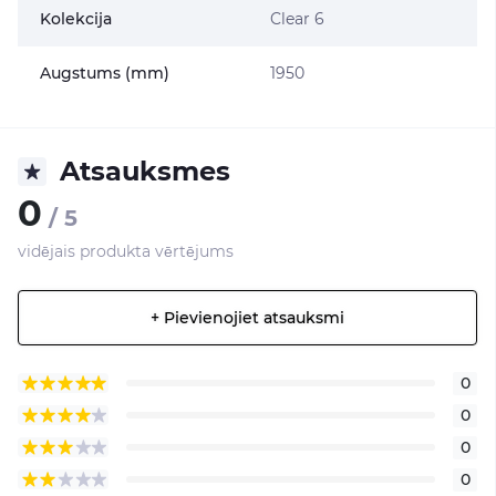
Kolekcija
Clear 6
Augstums (mm)
1950
Atsauksmes
0
/ 5
vidējais produkta vērtējums
+ Pievienojiet atsauksmi
0
0
0
0