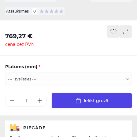
Atsauksmes:
0
769,27 €
cena bez PVN
Platums (mm)
*
Ielikt grozā
PIEGĀDE