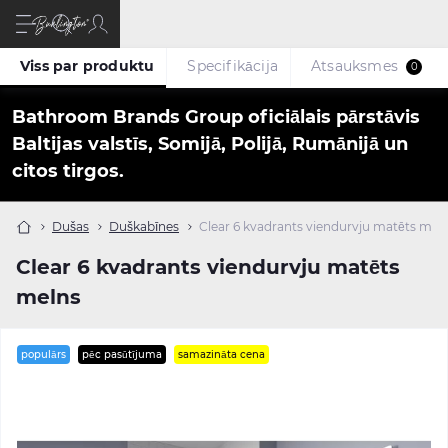
Viss par produktu
Specifikācija
Atsauksmes
0
Bathroom Brands Group oficiālais pārstāvis
Baltijas valstīs, Somijā, Polijā, Rumānijā un
citos tirgos.
Dušas
Duškabīnes
Clear 6 kvadrants viendurvju matēts mel
Clear 6 kvadrants viendurvju matēts
melns
populārs
pēc pasūtījuma
samazināta cena