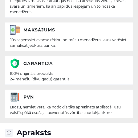
Piegādes izmaksas ir atkarīgas no Jūsu atrašanās vietas, kravas
svara un izmēriem, kā arī papildus iespējām un to nosaka
menedžeris.
MAKSĀJUMS
Jūs saņemsiet avansa rēķinu no mūsu menedžera, kuru varēsiet
samaksāt jebkurā bankā.
GARANTIJA
100% oriģināls produkts
24 mēnešu (divu gadu) garantija.
PVN
Lūdzu, ņemiet vērā, ka nodoklis tiks aprēķināts atbilstoši jūsu
valstī spēkā esošajai pievienotās vērtības nodokļa likmei.
Apraksts