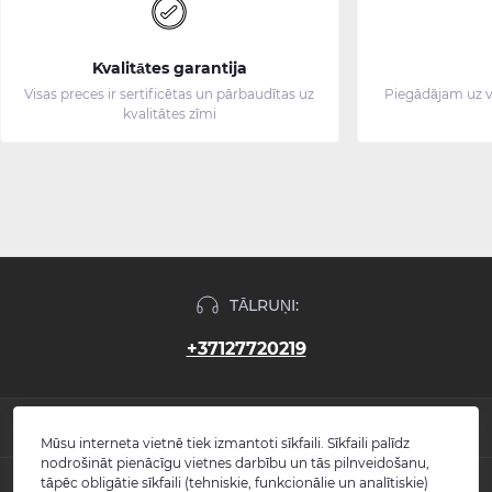
Kvalitātes garantija
Visas preces ir sertificētas un pārbaudītas uz
Piegādājam uz v
kvalitātes zīmi
TĀLRUŅI:
+37127720219
INFORMĀCIJA
Mūsu interneta vietnē tiek izmantoti sīkfaili. Sīkfaili palīdz
nodrošināt pienācīgu vietnes darbību un tās pilnveidošanu,
Jaunumi
tāpēc obligātie sīkfaili (tehniskie, funkcionālie un analītiskie)
POPULĀRS