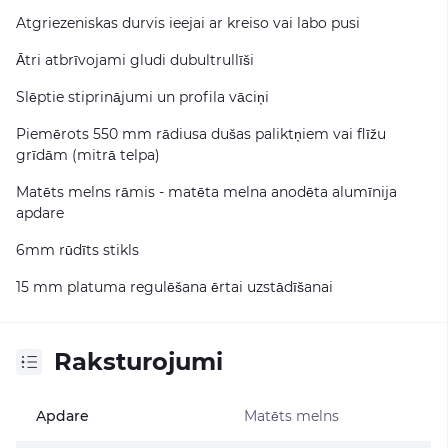
Atgriezeniskas durvis ieejai ar kreiso vai labo pusi
Ātri atbrīvojami gludi dubultrullīši
Slēptie stiprinājumi un profila vāciņi
Piemērots 550 mm rādiusa dušas paliktņiem vai flīžu
grīdām (mitrā telpa)
Matēts melns rāmis - matēta melna anodēta alumīnija
apdare
6mm rūdīts stikls
15 mm platuma regulēšana ērtai uzstādīšanai
Raksturojumi
Apdare
Matēts melns