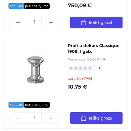
750,09 €
populārs
pēc pasūtījuma
Ielikt grozā
Profila dekors Classique
1909, 1 gab.
Preces kods:
CQ1909PRFN
0
cena bez PVN
10,75 €
populārs
pēc pasūtījuma
Ielikt grozā