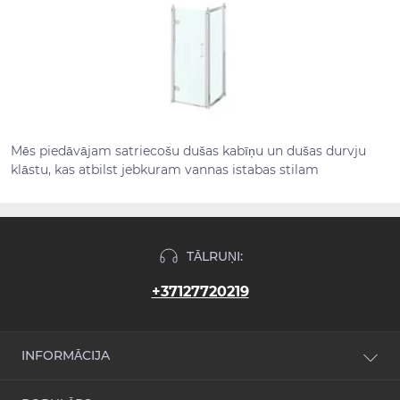
Mēs piedāvājam satriecošu dušas kabīņu un dušas durvju
klāstu, kas atbilst jebkuram vannas istabas stilam
TĀLRUŅI:
+37127720219
INFORMĀCIJA
Jaunumi