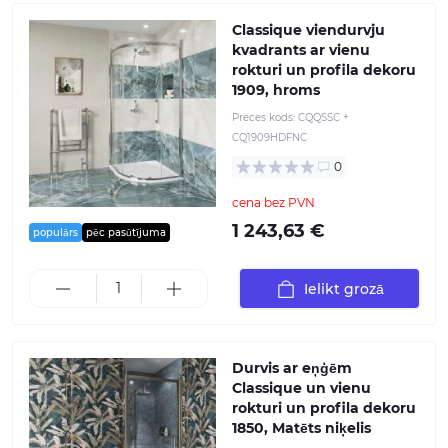
Classique viendurvju
kvadrants ar vienu
rokturi un profila dekoru
1909, hroms
Preces kods:
CQQSSC +
CQ1909HDFNC
0
cena bez PVN
1 243,63 €
populārs
pēc pasūtījuma
Ielikt grozā
Durvis ar eņģēm
Classique un vienu
rokturi un profila dekoru
1850, Matēts niķelis