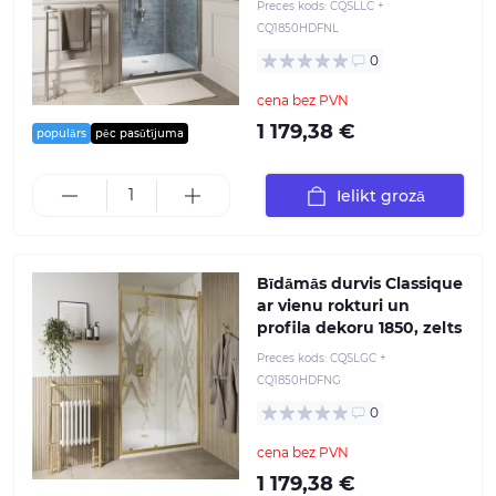
Preces kods:
CQSLLC +
CQ1850HDFNL
0
cena bez PVN
1 179,38 €
populārs
pēc pasūtījuma
Ielikt grozā
Bīdāmās durvis Classique
ar vienu rokturi un
profila dekoru 1850, zelts
Preces kods:
CQSLGC +
CQ1850HDFNG
0
cena bez PVN
1 179,38 €