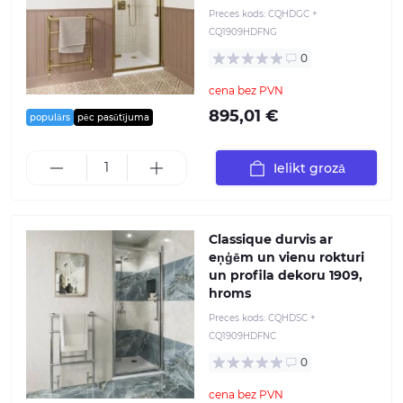
Preces kods:
CQHDGC +
CQ1909HDFNG
0
cena bez PVN
895,01 €
populārs
pēc pasūtījuma
Ielikt grozā
Classique durvis ar
eņģēm un vienu rokturi
un profila dekoru 1909,
hroms
Preces kods:
CQHDSC +
CQ1909HDFNC
0
cena bez PVN