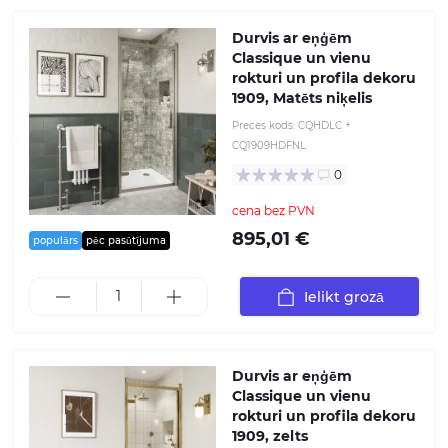
Durvis ar eņģēm
Classique un vienu
rokturi un profila dekoru
1909, Matēts niķelis
Preces kods:
CQHDLC +
CQ1909HDFNL
0
cena bez PVN
895,01 €
populārs
pēc pasūtījuma
Ielikt grozā
Durvis ar eņģēm
Classique un vienu
rokturi un profila dekoru
1909, zelts