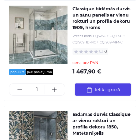
Classique bīdāmās durvis
un sānu panelis ar vienu
rokturi un profila dekoru
1909, hroms
Preces kods:
CQSPSC + CQSLSC +
CQ1909HDFNC + CQ1909PRFNC
0
cena bez PVN
1 467,90 €
populārs
pēc pasūtījuma
Ielikt grozā
Bīdāmās durvis Classique
ar vienu rokturi un
profila dekoru 1850,
Matēts niķelis