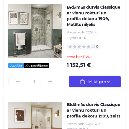
Bīdāmās durvis Classique
ar vienu rokturi un
profila dekoru 1909,
Matēts niķelis
Preces kods:
CQSLLC +
CQ1909HDFNL
0
cena bez PVN
1 152,51 €
populārs
pēc pasūtījuma
Ielikt grozā
Bīdāmās durvis Classique
ar vienu rokturi un
profila dekoru 1909, zelts
Preces kods:
CQSLGC +