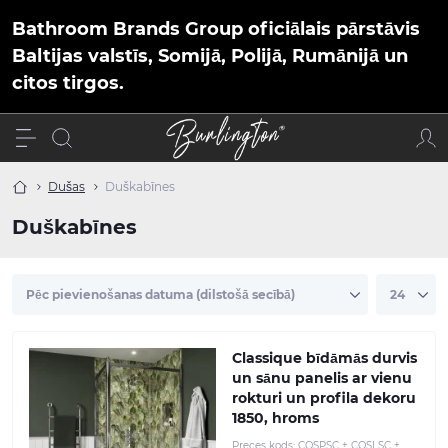
Bathroom Brands Group oficiālais pārstāvis
Baltijas valstīs, Somijā, Polijā, Rumānijā un
citos tirgos.
Dušas
Duškabīnes
Duškabīnes
Classique bīdāmās durvis
un sānu panelis ar vienu
rokturi un profila dekoru
1850, hroms
Preces kods:
CQSPSC + CQSLSC +