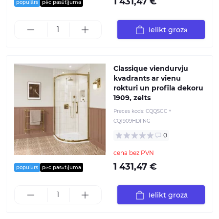
1 431,47 €
populārs
pēc pasūtījuma
Ielikt grozā
Classique viendurvju
kvadrants ar vienu
rokturi un profila dekoru
1909, zelts
Preces kods:
CQQSGC +
CQ1909HDFNG
0
cena bez PVN
1 431,47 €
populārs
pēc pasūtījuma
Ielikt grozā