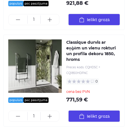
921,88 €
populārs
pēc pasūtījuma
Ielikt grozā
Classique durvis ar
eņģēm un vienu rokturi
un profila dekoru 1850,
hroms
Preces kods:
CQHDSC +
CQ1850HDFNC
0
cena bez PVN
771,59 €
populārs
pēc pasūtījuma
Ielikt grozā