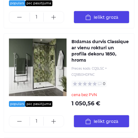
populārs
pēc pasūtījuma
Ielikt grozā
Bīdāmās durvis Classique
ar vienu rokturi un
profila dekoru 1850,
hroms
Preces kods:
CQSLSC +
CQ1850HDFNC
0
cena bez PVN
1 050,56 €
populārs
pēc pasūtījuma
Ielikt grozā