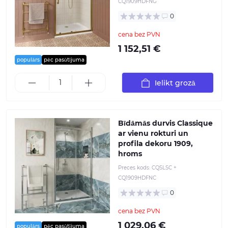
CQ1909HDFNG
0
cena bez PVN
1 152,51 €
populārs
pēc pasūtījuma
Ielikt grozā
Bīdāmās durvis Classique
ar vienu rokturi un
profila dekoru 1909,
hroms
Preces kods:
CQSLSC +
CQ1909HDFNC
0
cena bez PVN
1 029,06 €
populārs
pēc pasūtījuma