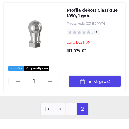
Profila dekors Classique
1850, 1 gab.
Preces kods:
CQ1850PRFN
0
cena bez PVN
10,75 €
populārs
pēc pasūtījuma
Ielikt grozā
|<
<
1
2