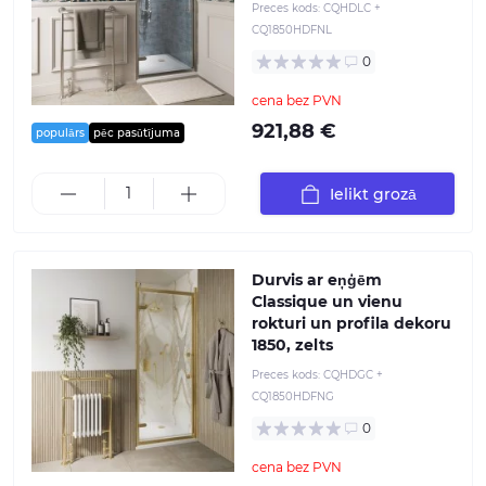
Preces kods:
CQHDLC +
CQ1850HDFNL
0
cena bez PVN
921,88 €
populārs
pēc pasūtījuma
Ielikt grozā
Durvis ar eņģēm
Classique un vienu
rokturi un profila dekoru
1850, zelts
Preces kods:
CQHDGC +
CQ1850HDFNG
0
cena bez PVN