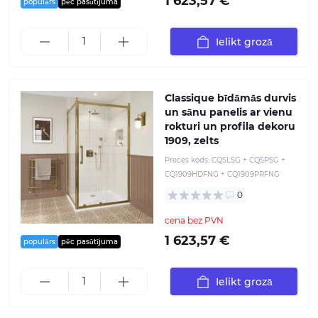
1 623,57 €
populārs
pēc pasūtījuma
Ielikt grozā
Classique bīdāmās durvis
un sānu panelis ar vienu
rokturi un profila dekoru
1909, zelts
Preces kods:
CQSLSG + CQSPSG +
CQ1909HDFNG + CQ1909PRFNG
0
cena bez PVN
1 623,57 €
populārs
pēc pasūtījuma
Ielikt grozā