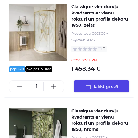
Classique viendurvju
kvadrants ar vienu
rokturi un profila dekoru
1850, zelts
Preces kods:
CQQSGC +
CQ1850HDFNG
0
cena bez PVN
1 458,34 €
populārs
pēc pasūtījuma
Ielikt grozā
Classique viendurvju
kvadrants ar vienu
rokturi un profila dekoru
1850, hroms
Preces kods:
CQQSSC +