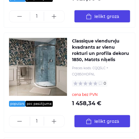
Ielikt grozā
Classique viendurvju
kvadrants ar vienu
rokturi un profila dekoru
1850, Matēts niķelis
Preces kods:
CQQSLC +
CQ1850HDFNL
0
cena bez PVN
1 458,34 €
populārs
pēc pasūtījuma
Ielikt grozā