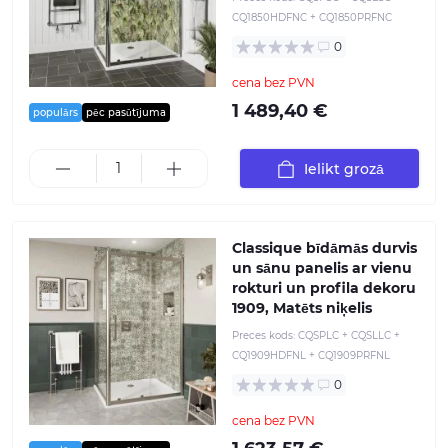
CQ1850HDFNC + CQ1850PRFNC
0
cena bez PVN
1 489,40 €
populārs
pēc pasūtījuma
Ielikt grozā
Classique bīdāmās durvis
un sānu panelis ar vienu
rokturi un profila dekoru
1909, Matēts niķelis
Preces kods:
CQSPLC + CQSLLC +
CQ1909HDFNL + CQ1909PRFNL
0
cena bez PVN