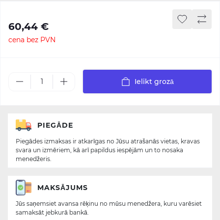
60,44 €
cena bez PVN
Ielikt grozā
PIEGĀDE
Piegādes izmaksas ir atkarīgas no Jūsu atrašanās vietas, kravas
svara un izmēriem, kā arī papildus iespējām un to nosaka
menedžeris.
MAKSĀJUMS
Jūs saņemsiet avansa rēķinu no mūsu menedžera, kuru varēsiet
samaksāt jebkurā bankā.