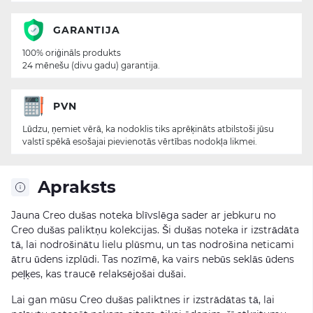
GARANTIJA
100% oriģināls produkts
24 mēnešu (divu gadu) garantija.
PVN
Lūdzu, ņemiet vērā, ka nodoklis tiks aprēķināts atbilstoši jūsu
valstī spēkā esošajai pievienotās vērtības nodokļa likmei.
Apraksts
Jauna Creo dušas noteka blīvslēga sader ar jebkuru no
Creo dušas paliktņu kolekcijas. Ši dušas noteka ir izstrādāta
tā, lai nodrošinātu lielu plūsmu, un tas nodrošina neticami
ātru ūdens izplūdi. Tas nozīmē, ka vairs nebūs seklās ūdens
peļķes, kas traucē relaksējošai dušai.
Lai gan mūsu Creo dušas paliktnes ir izstrādātas tā, lai