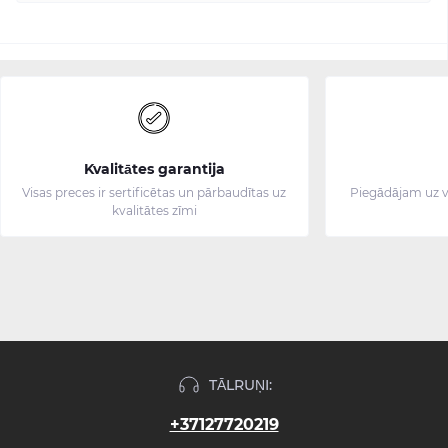
Kvalitātes garantija
Visas preces ir sertificētas un pārbaudītas uz
Piegādājam uz v
kvalitātes zīmi
TĀLRUŅI:
+37127720219