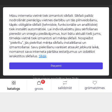
INFORMĀCIJA
Mūsu interneta vietnē tiek izmantoti sīkfaili. Sīkfaili palīdz
nodrošināt pienācīgu vietnes darbību un tās pilnveidošanu,
Jaunumi
tāpēc obligātie sīkfaili (tehniskie, funkcionālie un analītiskie)
POPULĀRS
Atsauksmes
tiek instalēti automātiski. Lai individualizētu jūsu sērfošanas
Kontakti
pieredzi un sniegtu piedāvājumus, kuri būtu aktuāli tieši jums,
Izlietnes
tīmekļa vietnē tiek izmantoti arī mērķa sīkfaili. Nospiežot
KONTAKTI UN ADRESE
Vietnes karte
Vannas
“piekrītu”, jūs piekrītat mērķa sīkfailu instalēšanai un
Ražotāji
Maisītāji
izmantošanai. Savu piekrišanu varēsiet atsaukt jebkurā laikā,
info@burlington.eu
Īpašais piedāvājums
nomainot sava interneta pārlūka iestatījumus un izdzēšot
MESENDŽERI
Tualetes podi
ierakstītos sīkfailus.
Sīkāk
P. 09:00 - 17:00
Dušas
O. 09:00 - 17:00
WhatsApp
Aksesuāri
T. 09:00 - 17:00
Pieņemt
Copyright © 2008 - 2026 SIA "Burlington" - Visas tiesības aizsargātas.
C. 09:00 - 17:00
Messenger
Guild kolekcija
P. 09:00 - 17:00
Reģistrācijas numurs: 40003988866
S.-Sv. Slēgts
Visas cenas norādītas bez PVN.
0
Šo vietni izstrādāja «
Qloud
»
salīdzināt
grāmatzīmes
katalogs
grozs