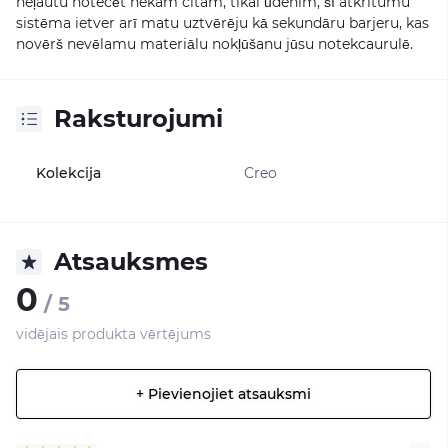
neļautu notecēt nekam citam, tikai ūdenim, šī atkritumu
sistēma ietver arī matu uztvērēju kā sekundāru barjeru, kas
novērš nevēlamu materiālu nokļūšanu jūsu notekcaurulē.
Raksturojumi
Kolekcija
Creo
Atsauksmes
0
/ 5
vidējais produkta vērtējums
+ Pievienojiet atsauksmi