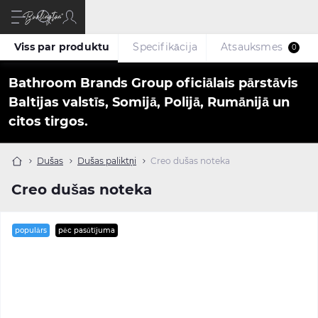
Viss par produktu
Specifikācija
Atsauksmes
0
Bathroom Brands Group oficiālais pārstāvis
Baltijas valstīs, Somijā, Polijā, Rumānijā un
citos tirgos.
Dušas
Dušas paliktņi
Creo dušas noteka
Creo dušas noteka
populārs
pēc pasūtījuma