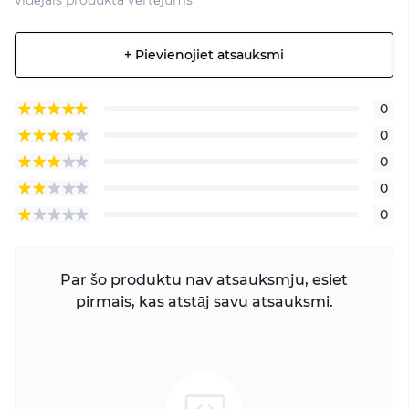
vidējais produkta vērtējums
+ Pievienojiet atsauksmi
0
0
0
0
0
Par šo produktu nav atsauksmju, esiet
pirmais, kas atstāj savu atsauksmi.