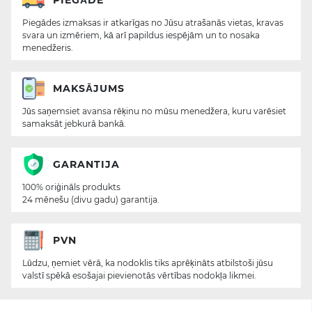
Piegādes izmaksas ir atkarīgas no Jūsu atrašanās vietas, kravas
svara un izmēriem, kā arī papildus iespējām un to nosaka
menedžeris.
MAKSĀJUMS
Jūs saņemsiet avansa rēķinu no mūsu menedžera, kuru varēsiet
samaksāt jebkurā bankā.
GARANTIJA
100% oriģināls produkts
24 mēnešu (divu gadu) garantija.
PVN
Lūdzu, ņemiet vērā, ka nodoklis tiks aprēķināts atbilstoši jūsu
valstī spēkā esošajai pievienotās vērtības nodokļa likmei.