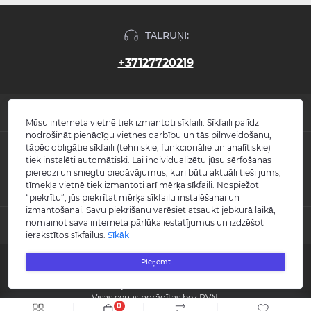
TĀLRUŅI:
+37127720219
INFORMĀCIJA
Mūsu interneta vietnē tiek izmantoti sīkfaili. Sīkfaili palīdz
nodrošināt pienācīgu vietnes darbību un tās pilnveidošanu,
Jaunumi
tāpēc obligātie sīkfaili (tehniskie, funkcionālie un analītiskie)
POPULĀRS
Atsauksmes
tiek instalēti automātiski. Lai individualizētu jūsu sērfošanas
Kontakti
pieredzi un sniegtu piedāvājumus, kuri būtu aktuāli tieši jums,
Izlietnes
tīmekļa vietnē tiek izmantoti arī mērķa sīkfaili. Nospiežot
KONTAKTI UN ADRESE
Vietnes karte
Vannas
“piekrītu”, jūs piekrītat mērķa sīkfailu instalēšanai un
Ražotāji
Maisītāji
izmantošanai. Savu piekrišanu varēsiet atsaukt jebkurā laikā,
info@burlington.eu
Īpašais piedāvājums
nomainot sava interneta pārlūka iestatījumus un izdzēšot
MESENDŽERI
Tualetes podi
ierakstītos sīkfailus.
Sīkāk
P. 09:00 - 17:00
Dušas
O. 09:00 - 17:00
WhatsApp
Aksesuāri
T. 09:00 - 17:00
Pieņemt
Copyright © 2008 - 2026 SIA "Burlington" - Visas tiesības aizsargātas.
C. 09:00 - 17:00
Messenger
Guild kolekcija
P. 09:00 - 17:00
Reģistrācijas numurs: 40003988866
S.-Sv. Slēgts
Visas cenas norādītas bez PVN.
0
Šo vietni izstrādāja «
Qloud
»