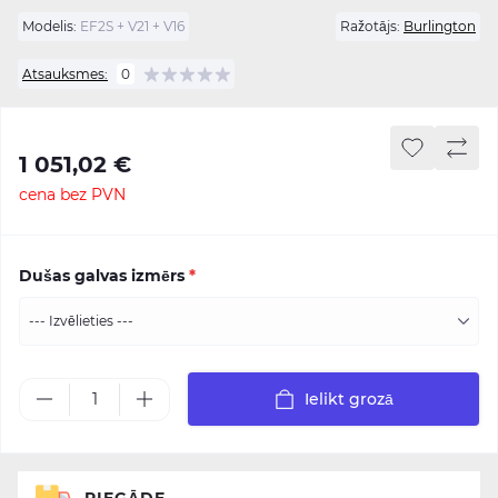
Modelis:
EF2S + V21 + V16
Ražotājs:
Burlington
Atsauksmes:
0
1 051,02 €
cena bez PVN
Dušas galvas izmērs
*
Ielikt grozā
PIEGĀDE