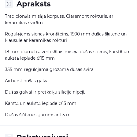
Apraksts
Tradicionāls misiņa korpuss, Claremont rokturis, ar
keramikas svirām
Regulējams sienas kronšteins, 1500 mm dušas šļūtene un
klausule ar keramikas rokturi
18 mm diametra vertikālais misiņa dušas stienis, karstā un
aukstā ieplūde ∅15 mm
355 mm regulējama grozāma dušas svira
Airburst dušas galva.
Dušas galvai ir pretkaļķu silīcija nipeļi.
Karstā un aukstā ieplūde ∅15 mm
Dušas šļūtenes garums ir 1,5 m