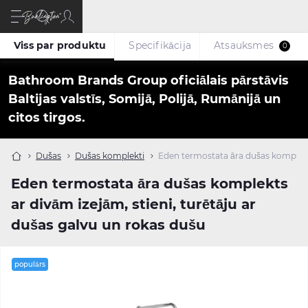
Viss par produktu
Specifikācija
Atsauksmes
0
Bathroom Brands Group oficiālais pārstāvis
Baltijas valstīs, Somijā, Polijā, Rumānijā un
citos tirgos.
Dušas
Dušas komplekti
Eden termostata āra dušas komplekts
Eden termostata āra dušas komplekts
ar divām izejām, stieni, turētāju ar
dušas galvu un rokas dušu
populārs