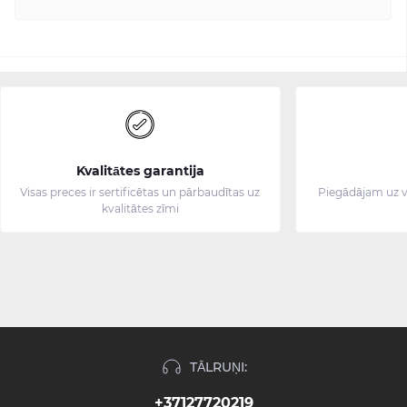
Kvalitātes garantija
Visas preces ir sertificētas un pārbaudītas uz
Piegādājam uz v
kvalitātes zīmi
TĀLRUŅI:
+37127720219