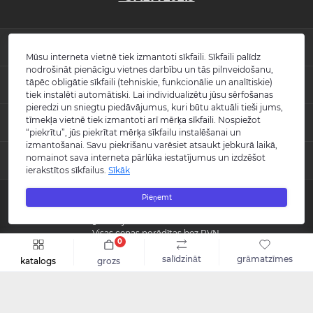
INFORMĀCIJA
Mūsu interneta vietnē tiek izmantoti sīkfaili. Sīkfaili palīdz
nodrošināt pienācīgu vietnes darbību un tās pilnveidošanu,
Jaunumi
tāpēc obligātie sīkfaili (tehniskie, funkcionālie un analītiskie)
POPULĀRS
Atsauksmes
tiek instalēti automātiski. Lai individualizētu jūsu sērfošanas
Kontakti
pieredzi un sniegtu piedāvājumus, kuri būtu aktuāli tieši jums,
Izlietnes
tīmekļa vietnē tiek izmantoti arī mērķa sīkfaili. Nospiežot
KONTAKTI UN ADRESE
Vietnes karte
Vannas
“piekrītu”, jūs piekrītat mērķa sīkfailu instalēšanai un
Ražotāji
Maisītāji
izmantošanai. Savu piekrišanu varēsiet atsaukt jebkurā laikā,
info@burlington.eu
Īpašais piedāvājums
nomainot sava interneta pārlūka iestatījumus un izdzēšot
MESENDŽERI
Tualetes podi
ierakstītos sīkfailus.
Sīkāk
P. 09:00 - 17:00
Dušas
O. 09:00 - 17:00
WhatsApp
Aksesuāri
T. 09:00 - 17:00
Pieņemt
Copyright © 2008 - 2026 SIA "Burlington" - Visas tiesības aizsargātas.
C. 09:00 - 17:00
Messenger
Guild kolekcija
P. 09:00 - 17:00
Reģistrācijas numurs: 40003988866
S.-Sv. Slēgts
Visas cenas norādītas bez PVN.
0
Šo vietni izstrādāja «
Qloud
»
salīdzināt
grāmatzīmes
katalogs
grozs