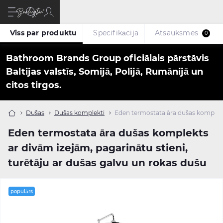
Viss par produktu
Specifikācija
Atsauksmes
0
Bathroom Brands Group oficiālais pārstāvis
Baltijas valstīs, Somijā, Polijā, Rumānijā un
citos tirgos.
Dušas
Dušas komplekti
Eden termostata āra dušas komplekts
Eden termostata āra dušas komplekts
ar divām izejām, pagarinātu stieni,
turētāju ar dušas galvu un rokas dušu
populārs