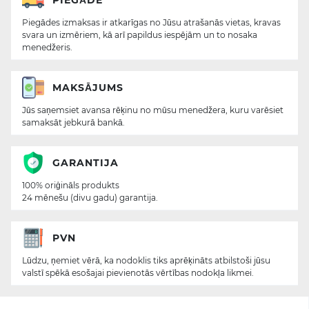
Piegādes izmaksas ir atkarīgas no Jūsu atrašanās vietas, kravas
svara un izmēriem, kā arī papildus iespējām un to nosaka
menedžeris.
MAKSĀJUMS
Jūs saņemsiet avansa rēķinu no mūsu menedžera, kuru varēsiet
samaksāt jebkurā bankā.
GARANTIJA
100% oriģināls produkts
24 mēnešu (divu gadu) garantija.
PVN
Lūdzu, ņemiet vērā, ka nodoklis tiks aprēķināts atbilstoši jūsu
valstī spēkā esošajai pievienotās vērtības nodokļa likmei.