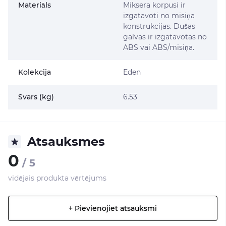
Materiāls
Miksera korpusi ir
izgatavoti no misiņa
konstrukcijas. Dušas
galvas ir izgatavotas no
ABS vai ABS/misiņa.
Kolekcija
Eden
Svars (kg)
6.53
Atsauksmes
0
/ 5
vidējais produkta vērtējums
+ Pievienojiet atsauksmi