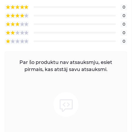
0
0
0
0
0
Par šo produktu nav atsauksmju, esiet
pirmais, kas atstāj savu atsauksmi.