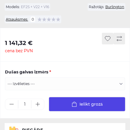
Modelis:
EF2S + V22 + V16
Ražotājs:
Burlington
Atsauksmes:
0
1 141,32 €
cena bez PVN
Dušas galvas izmērs
*
Ielikt grozā
PIEGĀDE