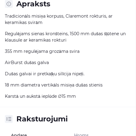
Apraksts
Tradicionāls misiņa korpuss, Claremont rokturis, ar
keramikas svirām
Regulējams sienas kronšteins, 1500 mm dušas šļūtene un
klausule ar keramikas rokturi
355 mm regulējama grozāma svira
AirBurst dušas galva
Dušas galvai ir pretkaļķu silīcija nipeļi.
18 mm diametra vertikāls misiņa dušas stienis
Karstā un aukstā ieplūde ∅15 mm
Raksturojumi
Apdare
Hroms