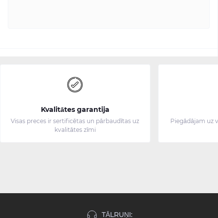
Kvalitātes garantija
Visas preces ir sertificētas un pārbaudītas uz
Piegādājam uz v
kvalitātes zīmi
TĀLRUŅI: