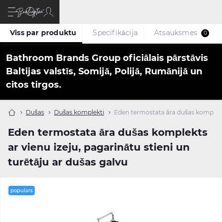
Viss par produktu
Specifikācija
Atsauksmes
0
Bathroom Brands Group oficiālais pārstāvis
Baltijas valstīs, Somijā, Polijā, Rumānijā un
citos tirgos.
Dušas
Dušas komplekti
Eden termostata āra dušas komplekts 
Eden termostata āra dušas komplekts
ar vienu izeju, pagarinātu stieni un
turētāju ar dušas galvu
populārs