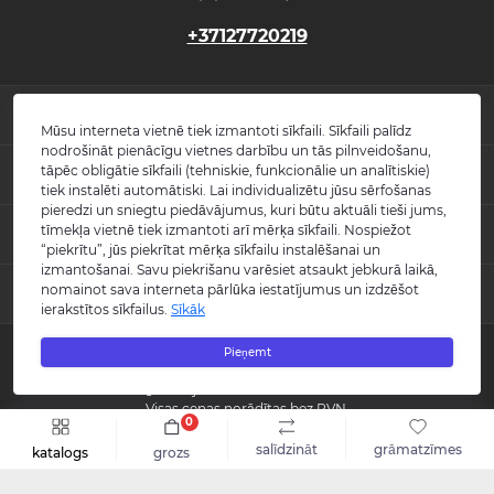
+37127720219
INFORMĀCIJA
Mūsu interneta vietnē tiek izmantoti sīkfaili. Sīkfaili palīdz
nodrošināt pienācīgu vietnes darbību un tās pilnveidošanu,
Jaunumi
tāpēc obligātie sīkfaili (tehniskie, funkcionālie un analītiskie)
POPULĀRS
Atsauksmes
tiek instalēti automātiski. Lai individualizētu jūsu sērfošanas
Kontakti
pieredzi un sniegtu piedāvājumus, kuri būtu aktuāli tieši jums,
Izlietnes
tīmekļa vietnē tiek izmantoti arī mērķa sīkfaili. Nospiežot
KONTAKTI UN ADRESE
Vietnes karte
Vannas
“piekrītu”, jūs piekrītat mērķa sīkfailu instalēšanai un
Ražotāji
Maisītāji
izmantošanai. Savu piekrišanu varēsiet atsaukt jebkurā laikā,
info@burlington.eu
Īpašais piedāvājums
nomainot sava interneta pārlūka iestatījumus un izdzēšot
MESENDŽERI
Tualetes podi
ierakstītos sīkfailus.
Sīkāk
P. 09:00 - 17:00
Dušas
O. 09:00 - 17:00
WhatsApp
Aksesuāri
T. 09:00 - 17:00
Pieņemt
Copyright © 2008 - 2026 SIA "Burlington" - Visas tiesības aizsargātas.
C. 09:00 - 17:00
Messenger
Guild kolekcija
P. 09:00 - 17:00
Reģistrācijas numurs: 40003988866
S.-Sv. Slēgts
Visas cenas norādītas bez PVN.
0
Šo vietni izstrādāja «
Qloud
»
salīdzināt
grāmatzīmes
katalogs
grozs