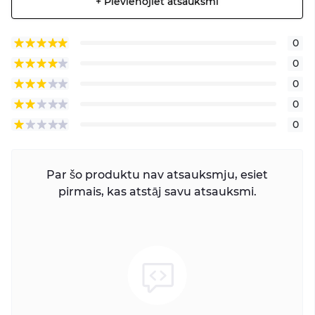
+ Pievienojiet atsauksmi
0
0
0
0
0
Par šo produktu nav atsauksmju, esiet
pirmais, kas atstāj savu atsauksmi.