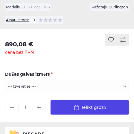
Modelis:
EF1S + V22 + V16
Ražotājs:
Burlington
Atsauksmes:
0
890,08 €
cena bez PVN
Dušas galvas izmērs
*
Ielikt grozā
PIEGĀDE