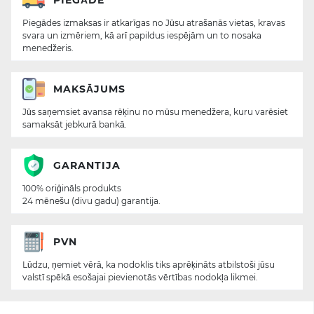
Piegādes izmaksas ir atkarīgas no Jūsu atrašanās vietas, kravas
svara un izmēriem, kā arī papildus iespējām un to nosaka
menedžeris.
MAKSĀJUMS
Jūs saņemsiet avansa rēķinu no mūsu menedžera, kuru varēsiet
samaksāt jebkurā bankā.
GARANTIJA
100% oriģināls produkts
24 mēnešu (divu gadu) garantija.
PVN
Lūdzu, ņemiet vērā, ka nodoklis tiks aprēķināts atbilstoši jūsu
valstī spēkā esošajai pievienotās vērtības nodokļa likmei.