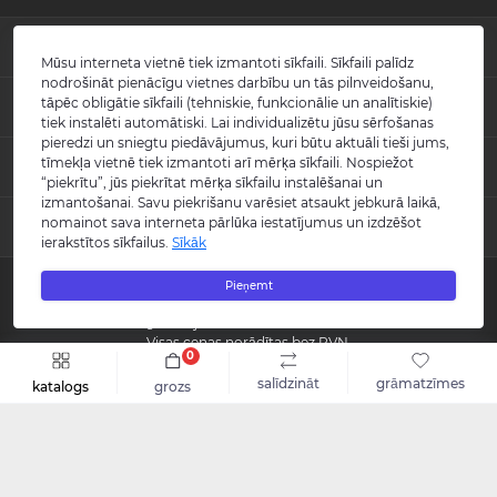
INFORMĀCIJA
Mūsu interneta vietnē tiek izmantoti sīkfaili. Sīkfaili palīdz
nodrošināt pienācīgu vietnes darbību un tās pilnveidošanu,
Jaunumi
tāpēc obligātie sīkfaili (tehniskie, funkcionālie un analītiskie)
POPULĀRS
Atsauksmes
tiek instalēti automātiski. Lai individualizētu jūsu sērfošanas
Kontakti
pieredzi un sniegtu piedāvājumus, kuri būtu aktuāli tieši jums,
Izlietnes
tīmekļa vietnē tiek izmantoti arī mērķa sīkfaili. Nospiežot
KONTAKTI UN ADRESE
Vietnes karte
Vannas
“piekrītu”, jūs piekrītat mērķa sīkfailu instalēšanai un
Ražotāji
Maisītāji
izmantošanai. Savu piekrišanu varēsiet atsaukt jebkurā laikā,
info@burlington.eu
Īpašais piedāvājums
nomainot sava interneta pārlūka iestatījumus un izdzēšot
MESENDŽERI
Tualetes podi
ierakstītos sīkfailus.
Sīkāk
P. 09:00 - 17:00
Dušas
O. 09:00 - 17:00
WhatsApp
Aksesuāri
T. 09:00 - 17:00
Pieņemt
Copyright © 2008 - 2026 SIA "Burlington" - Visas tiesības aizsargātas.
C. 09:00 - 17:00
Messenger
Guild kolekcija
P. 09:00 - 17:00
Reģistrācijas numurs: 40003988866
S.-Sv. Slēgts
Visas cenas norādītas bez PVN.
0
Šo vietni izstrādāja «
Qloud
»
salīdzināt
grāmatzīmes
katalogs
grozs