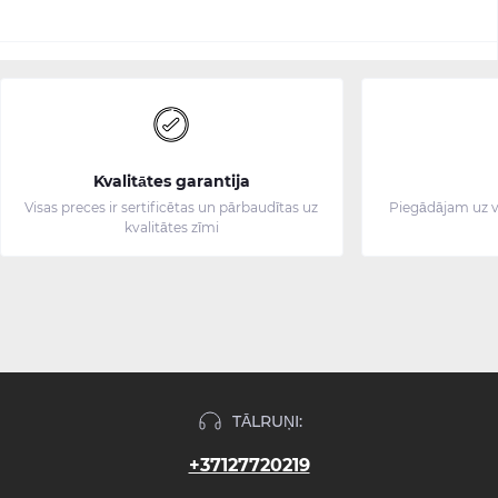
Kvalitātes garantija
Visas preces ir sertificētas un pārbaudītas uz
Piegādājam uz v
kvalitātes zīmi
TĀLRUŅI:
+37127720219