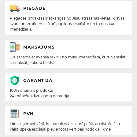
PIEGĀDE
Piegādes izmaksas ir atkarīgas no Jūsu atrašanās vietas, kravas
svara un izmēriem, kā arī papildus iespējām un to nosaka
menedžeris.
MAKSĀJUMS
Jūs saņemsiet avansa rēķinu no mūsu menedžera, kuru varēsiet
samaksāt jebkurā bankā.
GARANTIJA
100% oriģināls produkts
24 mēnešu (divu gadu) garantija.
PVN
Lūdzu, ņemiet vērā, ka nodoklis tiks aprēķināts atbilstoši jūsu
valstī spēkā esošajai pievienotās vērtības nodokļa likmei.