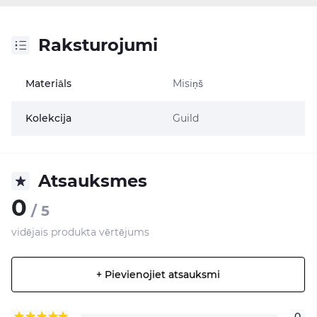
Raksturojumi
Materiāls
Misiņš
Kolekcija
Guild
Atsauksmes
0
/ 5
vidējais produkta vērtējums
+ Pievienojiet atsauksmi
0