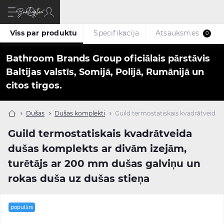
Viss par produktu
Specifikācija
Atsauksmes
0
Bathroom Brands Group oficiālais pārstāvis
Baltijas valstīs, Somijā, Polijā, Rumānijā un
citos tirgos.
Dušas
Dušas komplekti
Guild termostatiskais kvadrātveida 
Guild termostatiskais kvadrātveida
dušas komplekts ar divām izejām,
turētājs ar 200 mm dušas galviņu un
rokas duša uz dušas stieņa
populārs