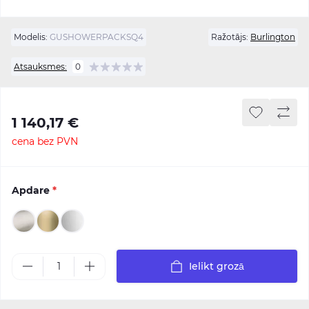
Modelis:
GUSHOWERPACKSQ4
Ražotājs:
Burlington
Atsauksmes:
0
1 140,17 €
cena bez PVN
Apdare
*
Ielikt grozā