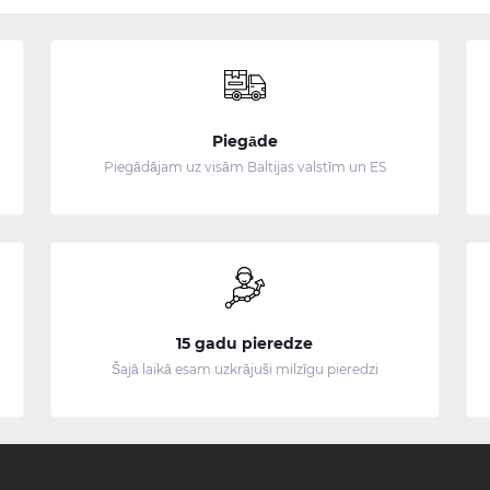
Piegāde
Piegādājam uz visām Baltijas valstīm un ES
15 gadu pieredze
Šajā laikā esam uzkrājuši milzīgu pieredzi