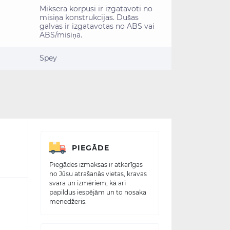
Miksera korpusi ir izgatavoti no
misiņa konstrukcijas. Dušas
galvas ir izgatavotas no ABS vai
ABS/misiņa.
Spey
PIEGĀDE
Piegādes izmaksas ir atkarīgas
no Jūsu atrašanās vietas, kravas
svara un izmēriem, kā arī
papildus iespējām un to nosaka
menedžeris.