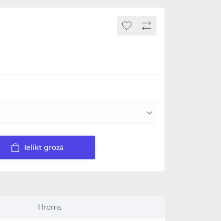
Ielikt grozā
Hroms