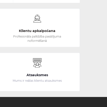
Klientu apkalpošana
Profesionāla palīdzība pasūtījuma
noformēšanā
Atsauksmes
Mums ir reālas klientu atsauksmes