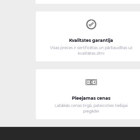
Kvalitātes garantija
Visas preces ir sertificētas un pārbaudītas uz
kvalitātes zīmi
Pieejamas cenas
Labākās cenas tirgū, pateicoties tiešajai
piegādei