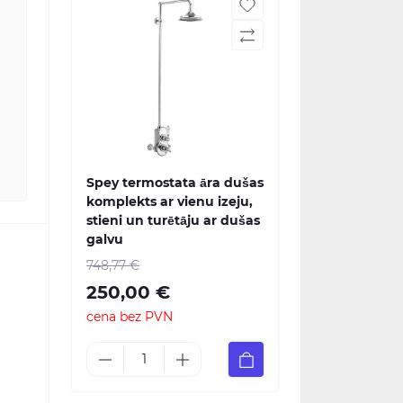
Spey termostata āra dušas
komplekts ar vienu izeju,
stieni un turētāju ar dušas
galvu
748,77 €
250,00 €
cena bez PVN