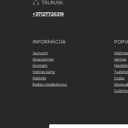
TĀLRUŅI:
+37127720219
INFORMĀCIJA
POPU
Jaunumi
Izlietnes
Atsauksmes
Vannas
Kontakti
Maisītāji
Vietnes karte
Tualete
Ražotāji
Dušas
Īpašais piedāvājums
Aksesuā
Guild ko