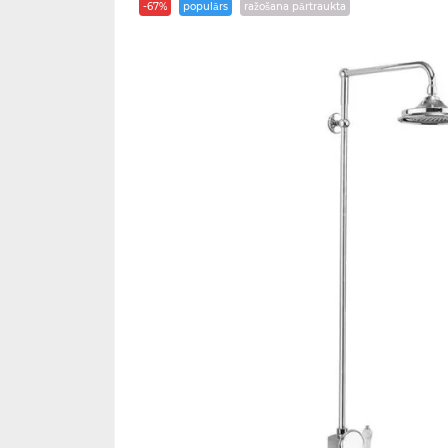
-67%
populārs
ražošana pārtraukta