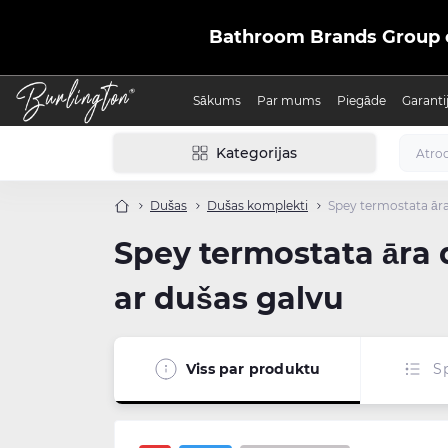
Bathroom Brands Group ofic
Sākums
Par mums
Piegāde
Garanti
Kategorijas
Dušas
Dušas komplekti
Spey termostata āra 
Spey termostata āra d
ar dušas galvu
Viss par produktu
Sp