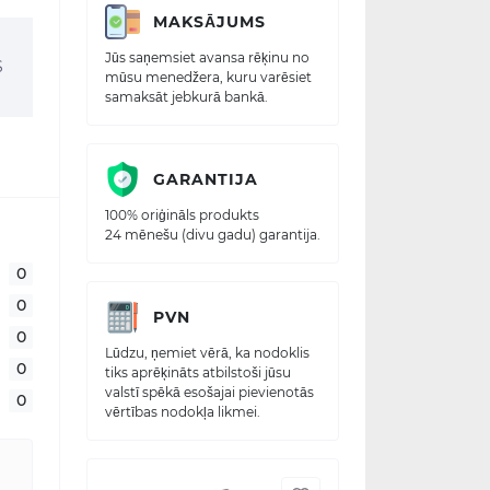
MAKSĀJUMS
Jūs saņemsiet avansa rēķinu no
S
mūsu menedžera, kuru varēsiet
samaksāt jebkurā bankā.
GARANTIJA
100% oriģināls produkts
24 mēnešu (divu gadu) garantija.
0
0
PVN
0
Lūdzu, ņemiet vērā, ka nodoklis
0
tiks aprēķināts atbilstoši jūsu
valstī spēkā esošajai pievienotās
0
vērtības nodokļa likmei.