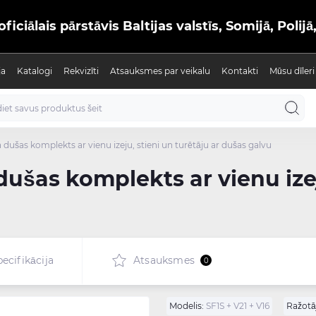
iālais pārstāvis Baltijas valstīs, Somijā, Polijā
ja
Katalogi
Rekvizīti
Atsauksmes par veikalu
Kontakti
Mūsu dīleri
dušas komplekts ar vienu izeju, stieni un turētāju ar dušas galvu
ušas komplekts ar vienu izej
ecifikācija
Atsauksmes
0
Modelis:
SF1S + V21 + V16
Ražotāj