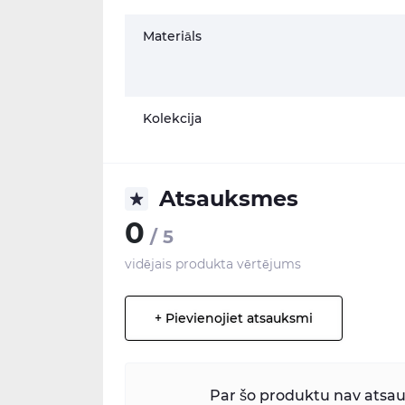
Materiāls
Kolekcija
Atsauksmes
0
/ 5
vidējais produkta vērtējums
+ Pievienojiet atsauksmi
Par šo produktu nav atsauk