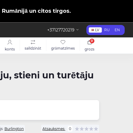
, Rumānijā un citos tirgos.
+37127720219
LV
RU
EN
0
salīdzināt
grāmatzīmes
konts
grozs
u, stieni un turētāju
s:
Burlington
Atsauksmes:
0