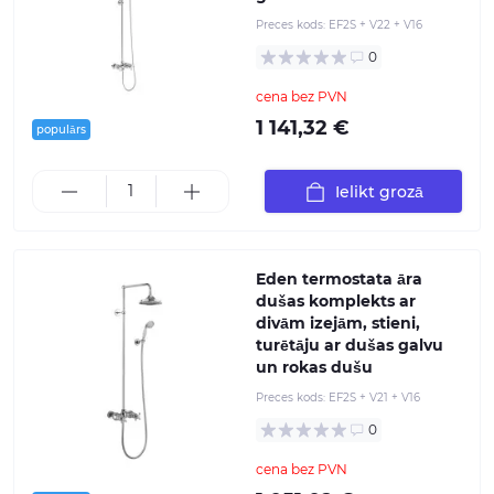
Preces kods:
EF2S + V22 + V16
0
cena bez PVN
1 141,32 €
populārs
Ielikt grozā
Eden termostata āra
dušas komplekts ar
divām izejām, stieni,
turētāju ar dušas galvu
un rokas dušu
Preces kods:
EF2S + V21 + V16
0
cena bez PVN