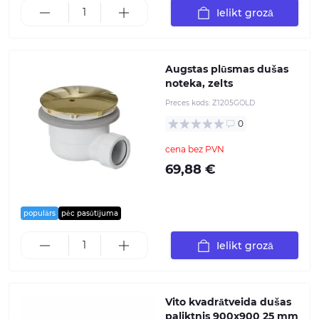
Ielikt grozā
Augstas plūsmas dušas
noteka, zelts
Preces kods:
Z1205GOLD
0
cena bez PVN
69,88 €
populārs
pēc pasūtījuma
Ielikt grozā
Vito kvadrātveida dušas
paliktnis 900x900 25 mm