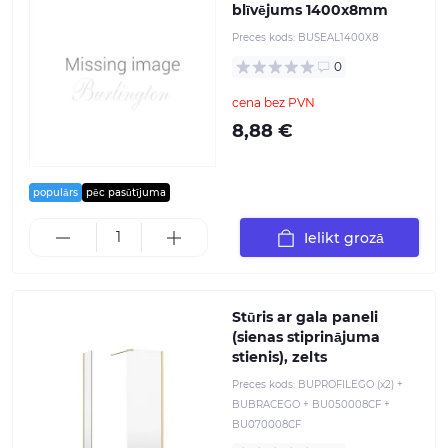
blīvējums 1400x8mm
Preces kods:
BUSEAL1400X8
0
cena bez PVN
8,88 €
populārs
pēc pasūtījuma
Ielikt grozā
Stūris ar gala paneli
(sienas stiprinājuma
stienis), zelts
Preces kods:
BUPROFILEGO (x2) +
BUBRACEGO + BU050008CF +
BU070008CF