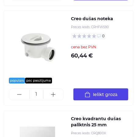
Creo dušas noteka
Preces kods:
CRHFWS90
0
cena bez PVN
60,44 €
populārs
pēc pasūtījuma
Ielikt grozā
Creo kvadrantu dušas
paliktnis 25 mm
Preces kods:
CRQ800X