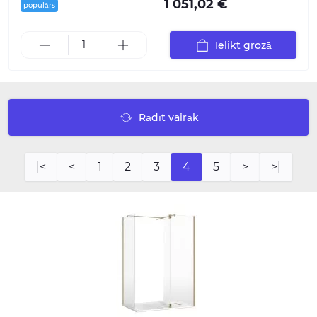
1 051,02 €
populārs
Ielikt grozā
Rādīt vairāk
|<
<
1
2
3
4
5
>
>|