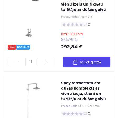
vienu izeju un fiksētu
turētāju ar dušas galvu
Preces kods:
AF1S + V16
0
cena bez PVN
846,79 €
292,84 €
-65%
populārs
Ielikt grozā
Spey termostata āra
dušas komplekts ar
vienu izeju, stieni un
turētāju ar dušas galvu
Preces kods:
SF1S + V21 + V16
0