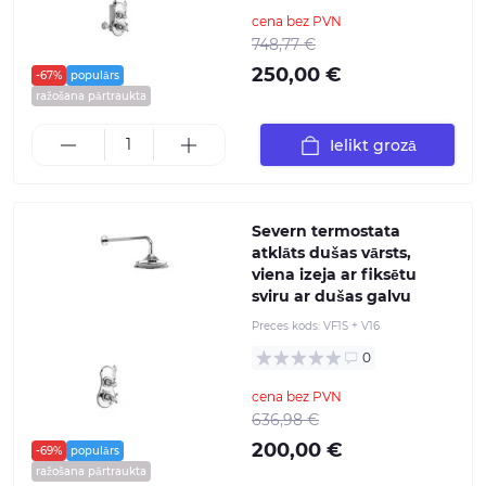
cena bez PVN
748,77 €
250,00 €
-67%
populārs
ražošana pārtraukta
Ielikt grozā
Severn termostata
atklāts dušas vārsts,
viena izeja ar fiksētu
sviru ar dušas galvu
Preces kods:
VF1S + V16
0
cena bez PVN
636,98 €
200,00 €
-69%
populārs
ražošana pārtraukta