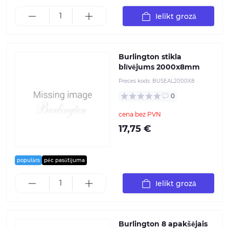
Ielikt grozā
Burlington stikla
blīvējums 2000x8mm
Preces kods:
BUSEAL2000X8
0
cena bez PVN
17,75 €
populārs
pēc pasūtījuma
Ielikt grozā
Burlington 8 apakšējais