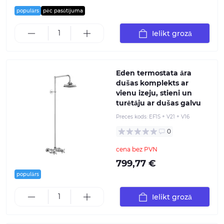
populārs
pēc pasūtījuma
Ielikt grozā
Eden termostata āra
dušas komplekts ar
vienu izeju, stieni un
turētāju ar dušas galvu
Preces kods:
EF1S + V21 + V16
0
cena bez PVN
799,77 €
populārs
Ielikt grozā