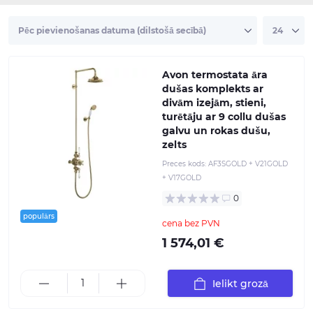
Avon termostata āra
dušas komplekts ar
divām izejām, stieni,
turētāju ar 9 collu dušas
galvu un rokas dušu,
zelts
Preces kods:
AF3SGOLD + V21GOLD
+ V17GOLD
0
populārs
cena bez PVN
1 574,01 €
Ielikt grozā