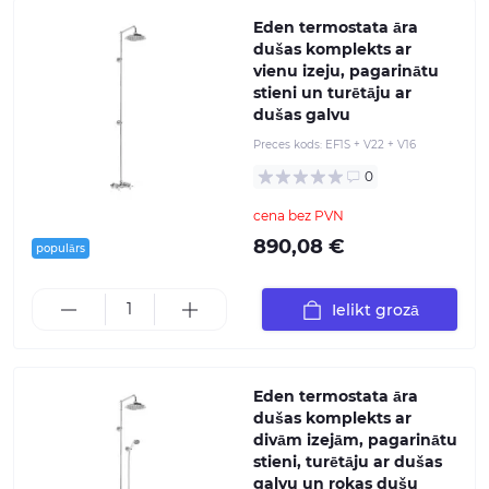
Eden termostata āra
dušas komplekts ar
vienu izeju, pagarinātu
stieni un turētāju ar
dušas galvu
Preces kods:
EF1S + V22 + V16
0
cena bez PVN
890,08 €
populārs
Ielikt grozā
Eden termostata āra
dušas komplekts ar
divām izejām, pagarinātu
stieni, turētāju ar dušas
galvu un rokas dušu