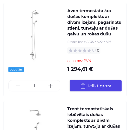
Avon termostata āra
dušas komplekts ar
divām izejām, pagarinātu
stieni, turētāju ar dušas
galvu un rokas dušu
Preces kods:
AF3S + V22 + V16
0
cena bez PVN
1 294,61 €
populārs
Ielikt grozā
Trent termostatiskais
iebūvētais dušas
komplekts ar divām
izejām, turētāju ar dušas