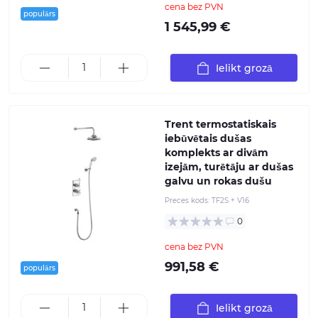
cena bez PVN
populārs
1 545,99 €
Ielikt grozā
Trent termostatiskais
iebūvētais dušas
komplekts ar divām
izejām, turētāju ar dušas
galvu un rokas dušu
Preces kods:
TF2S + V16
0
cena bez PVN
991,58 €
populārs
Ielikt grozā