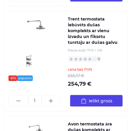
Trent termostata
iebūvēts dušas
komplekts ar vienu
izvadu un fiksētu
turētāju ar dušas galvu
Preces kods:
TF1S + V16
0
cena bez PVN
655,17 €
-61%
populārs
254,79 €
Ielikt grozā
Avon termostata āra
dušas komplekts ar