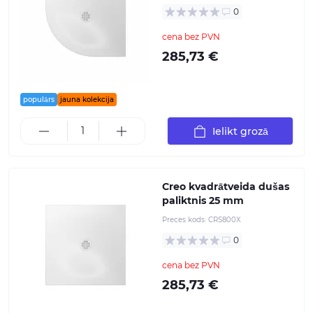
0
cena bez PVN
285,73 €
populārs
jauna kolekcija
Ielikt grozā
Creo kvadrātveida dušas
paliktnis 25 mm
Preces kods:
CRS800X
0
cena bez PVN
285,73 €