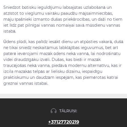
Sniedzot būtisku ieguldījumu labsajūtas uzlabošanā un
atzīstot to vieglumu vairāku paaudžu mājsaimniecībās,
māju īpašnieki izmanto dušas priekšrocības, un daži no tiem
iet līdz pat pilnīgai vannas nomaiņai savā mūsdienu vannas
istabā.
Ūdens plūdi, kas palīdz iesākt dienu un atpūsties vakarā, dušā
ne tikai sniedz neskaitāmus labklājības ieguvumus, bet arī
patērē ievērojami mazāk ūdens nekā vannā, lai nodrošinātu
videi draudzīgāku izvēli. Dušas, kas bieži ir mazāk
traucējošas nekā vanna, piedāvā modernu alternatīvu, kas ir
izcila mazākās telpās ar lielisku dizainu, iespaidīgu
praktiskumu un daudzām iespējām, kas piemērotas katrai
greznai vannas istabai.
TĀLRUŅI:
+37127720219