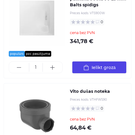
Balts spīdīgs
Preces kods:
VTS900W
0
cena bez PVN
341,78 €
populārs
pēc pasūtījuma
Ielikt grozā
Vito dušas noteka
Preces kods:
VTHFWS90
0
cena bez PVN
64,84 €