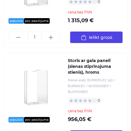
0
cena bez PVN
1 315,09 €
populārs
pēc pasūtījuma
Ielikt grozā
Stūris ar gala paneli
(sienas stiprinājuma
stienis), hroms
Preces kods:
BUPROFILEC (x2) +
BUBRACEC + BU050008CF +
BU070008CF
0
cena bez PVN
956,05 €
populārs
pēc pasūtījuma