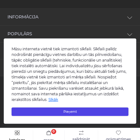
INFORMĀCIJA
Jaunumi
POPULĀRS
Atsauksmes
Kontakti
Izlietnes
Mūsu interneta vietnē tiek izmantoti sīkfaili. Sīkfaili palīdz
KONTAKTI UN ADRESE
Vietnes karte
Vannas
nodrošināt pienācīgu vietnes darbību un tās pilnveidošanu,
Ražotāji
tāpēc obligātie sīkfaili (tehniskie, funkcionālie un analītiskie)
Maisītāji
info@burlington.eu
tiek instalēti automātiski. Lai individualizētu jūsu sērfošanas
Īpašais piedāvājums
MESENDŽERI
Tualetes podi
pieredzi un sniegtu piedāvājumus, kuri būtu aktuāli tieši jums,
P. 09:00 - 17:00
Dušas
tīmekļa vietnē tiek izmantoti arī mērķa sīkfaili. Nospiežot
O. 09:00 - 17:00
WhatsApp
“piekrītu”, jūs piekrītat mērķa sīkfailu instalēšanai un
Aksesuāri
T. 09:00 - 17:00
izmantošanai. Savu piekrišanu varēsiet atsaukt jebkurā laikā,
Copyright © 2008 - 2026 SIA "Burlington" - Visas tiesības aizsargātas.
C. 09:00 - 17:00
Messenger
Guild kolekcija
P. 09:00 - 17:00
nomainot sava interneta pārlūka iestatījumus un izdzēšot
Reģistrācijas numurs: 40003988866
S.-Sv. Slēgts
ierakstītos sīkfailus.
Sīkāk
Visas cenas norādītas bez PVN.
Šo vietni izstrādāja «
Qloud
»
Pieņemt
0
salīdzināt
grāmatzīmes