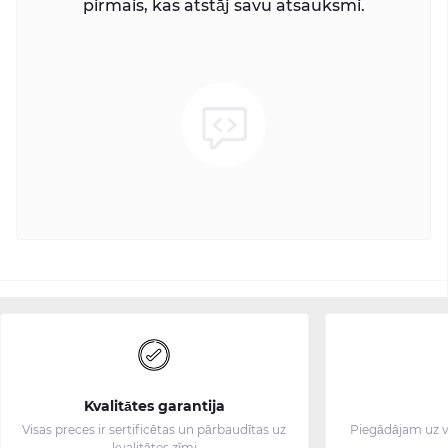
pirmais, kas atstāj savu atsauksmi.
Kvalitātes garantija
Visas preces ir sertificētas un pārbaudītas uz
Piegādājam uz v
kvalitātes zīmi