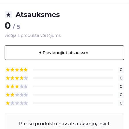
Atsauksmes
0
/ 5
vidējais produkta vērtējums
+ Pievienojiet atsauksmi
0
0
0
0
0
Par šo produktu nav atsauksmju, esiet