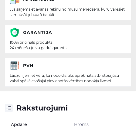
Jūs saņemsiet avansa rēķinu no mūsu menedžera, kuru varēsiet
samaksāt jebkurā bankā.
GARANTIJA
100% oriģināls produkts
24 mēnešu (divu gadu) garantija.
PVN
Lūdzu, ņemiet vērā, ka nodoklis tiks aprēķināts atbilstoši jūsu
valstī spēkā esošajai pievienotās vērtības nodokļa likmei.
Raksturojumi
Apdare
Hroms