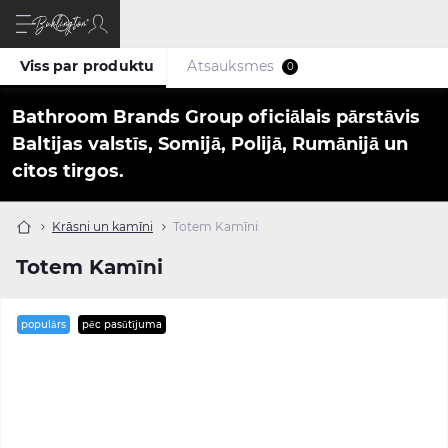
Viss par produktu
Atsauksmes
0
Bathroom Brands Group oficiālais pārstāvis
Baltijas valstīs, Somijā, Polijā, Rumānijā un
citos tirgos.
Krāsni un kamīni
Totem Kamīni
Totem Kamīni
populārs
pēc pasūtījuma