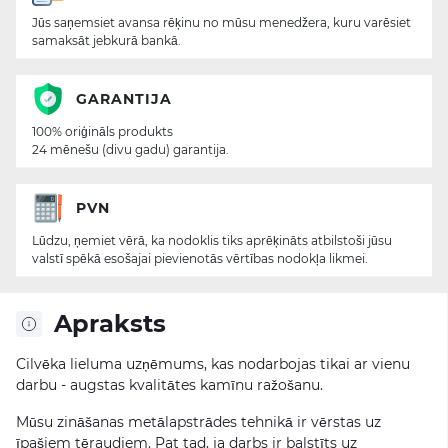
Jūs saņemsiet avansa rēķinu no mūsu menedžera, kuru varēsiet
samaksāt jebkurā bankā.
GARANTIJA
100% oriģināls produkts
24 mēnešu (divu gadu) garantija.
PVN
Lūdzu, ņemiet vērā, ka nodoklis tiks aprēķināts atbilstoši jūsu
valstī spēkā esošajai pievienotās vērtības nodokļa likmei.
Apraksts
Cilvēka lieluma uzņēmums, kas nodarbojas tikai ar vienu
darbu - augstas kvalitātes kamīnu ražošanu.
Mūsu zināšanas metālapstrādes tehnikā ir vērstas uz
īpašiem tēraudiem. Pat tad, ja darbs ir balstīts uz