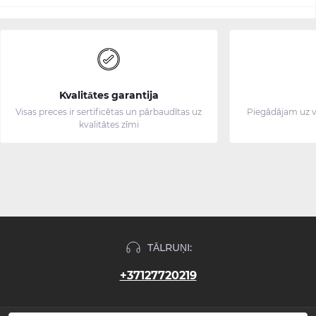
Kvalitātes garantija
Visas preces ir sertificētas un pārbaudītas uz
Piegādājam uz v
kvalitātes zīmi
TĀLRUŅI:
+37127720219