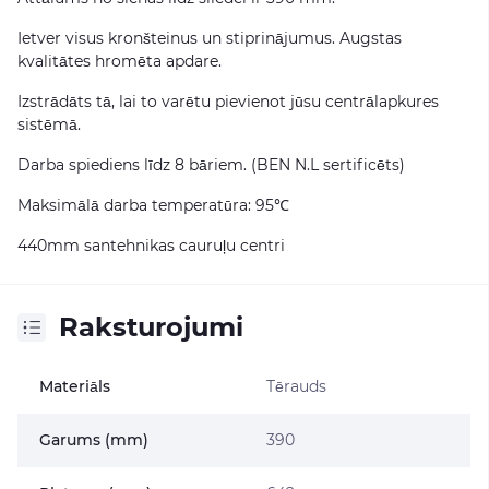
Ietver visus kronšteinus un stiprinājumus. Augstas
kvalitātes hromēta apdare.
Izstrādāts tā, lai to varētu pievienot jūsu centrālapkures
sistēmā.
Darba spiediens līdz 8 bāriem. (BEN N.L sertificēts)
Maksimālā darba temperatūra: 95℃
440mm santehnikas cauruļu centri
Raksturojumi
Materiāls
Tērauds
Garums (mm)
390