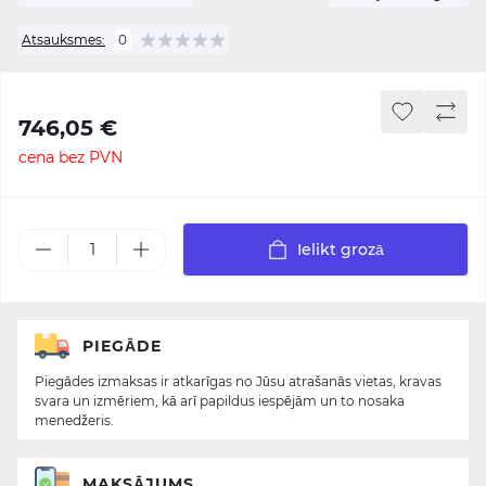
Atsauksmes:
0
746,05 €
cena bez PVN
Ielikt grozā
PIEGĀDE
Piegādes izmaksas ir atkarīgas no Jūsu atrašanās vietas, kravas
svara un izmēriem, kā arī papildus iespējām un to nosaka
menedžeris.
MAKSĀJUMS