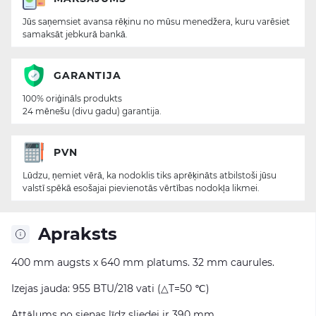
Jūs saņemsiet avansa rēķinu no mūsu menedžera, kuru varēsiet
samaksāt jebkurā bankā.
GARANTIJA
100% oriģināls produkts
24 mēnešu (divu gadu) garantija.
PVN
Lūdzu, ņemiet vērā, ka nodoklis tiks aprēķināts atbilstoši jūsu
valstī spēkā esošajai pievienotās vērtības nodokļa likmei.
Apraksts
400 mm augsts x 640 mm platums. 32 mm caurules.
Izejas jauda: 955 BTU/218 vati (△T=50 ℃)
Attālums no sienas līdz sliedei ir 390 mm.