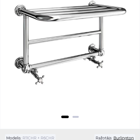
Modelis:
R11CHR + R6CHR
Ražotājs:
Burlington