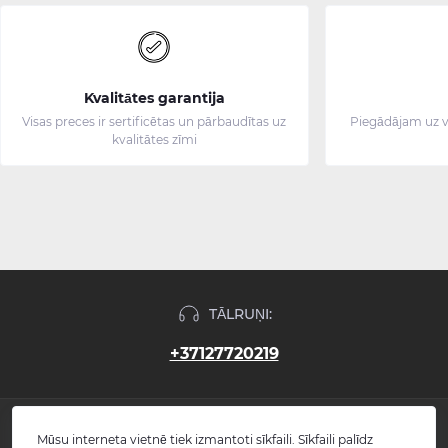
Kvalitātes garantija
Visas preces ir sertificētas un pārbaudītas uz
Piegādājam uz v
kvalitātes zīmi
TĀLRUŅI:
+37127720219
INFORMĀCIJA
Mūsu interneta vietnē tiek izmantoti sīkfaili. Sīkfaili palīdz