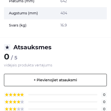
Platums (mm)
642
Augstums (mm)
404
Svars (kg)
16.9
Atsauksmes
0
/ 5
vidējais produkta vērtējums
+ Pievienojiet atsauksmi
0
0
0