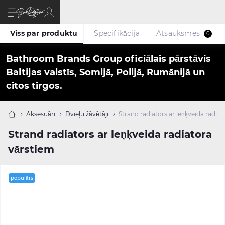
Viss par produktu
Specifikācija
Atsauksmes
0
Bathroom Brands Group oficiālais pārstāvis
Baltijas valstīs, Somijā, Polijā, Rumānijā un
citos tirgos.
Aksesuāri
Dvieļu žāvētāji
Strand radiators ar leņķveida radia
Strand radiators ar leņķveida radiatora
vārstiem
populārs