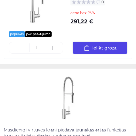
0
cena bez PVN
291,22 €
populārs
pēc pasūtījuma
Ielikt grozā
Mūsdienīgi virtuves krāni piedāvā jaunākās ērtās funkcijas