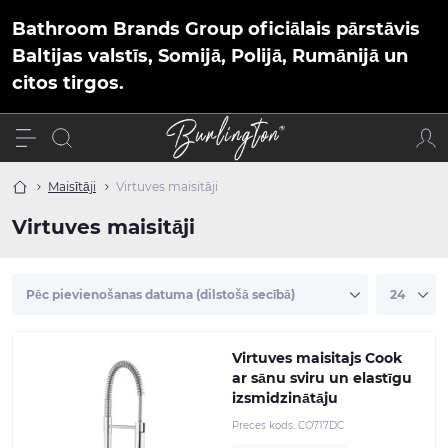
Bathroom Brands Group oficiālais pārstāvis
Baltijas valstīs, Somijā, Polijā, Rumānijā un
citos tirgos.
Maisītāji
Virtuves maisitāji
Virtuves maisitāji
Virtuves maisitajs Cook
ar sānu sviru un elastīgu
izsmidzinātāju
Preces kods:
CO717DC