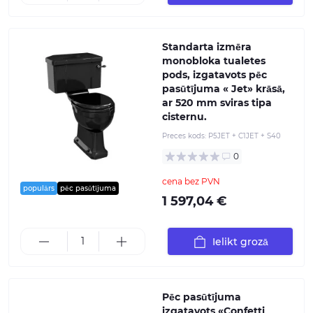
Standarta izmēra
monobloka tualetes
pods, izgatavots pēc
pasūtījuma « Jet» krāsā,
ar 520 mm sviras tipa
cisternu.
Preces kods:
P5JET + C1JET + S40
0
cena bez PVN
populārs
pēc pasūtījuma
1 597,04 €
Ielikt grozā
Pēc pasūtījuma
izgatavots «Confetti