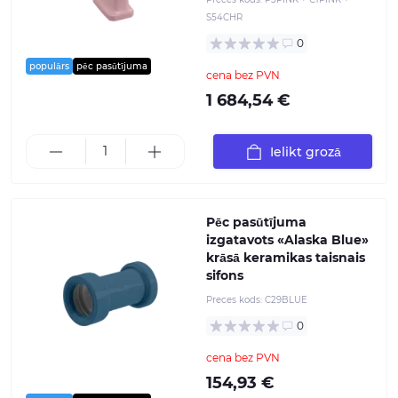
S54CHR
0
populārs
pēc pasūtījuma
cena bez PVN
1 684,54 €
Ielikt grozā
Pēc pasūtījuma
izgatavots «Alaska Blue»
krāsā keramikas taisnais
sifons
Preces kods:
C29BLUE
0
cena bez PVN
154,93 €