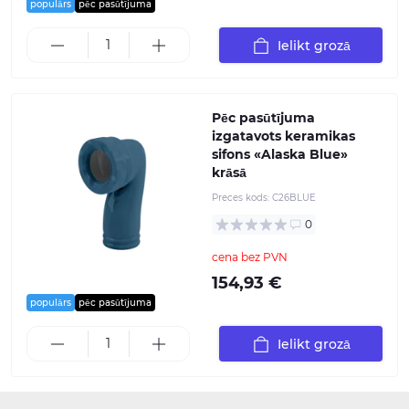
populārs
pēc pasūtījuma
Ielikt grozā
Pēc pasūtījuma
izgatavots keramikas
sifons «Alaska Blue»
krāsā
Preces kods:
C26BLUE
0
cena bez PVN
154,93 €
populārs
pēc pasūtījuma
Ielikt grozā