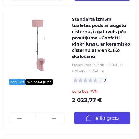
Standarta izmēra
tualetes pods ar augstu
cisternu, izgatavots pēc
pasūtījuma «Confetti
Pink» krāsā, ar keramisko
cisternu ar vienkāršo
skalošanu
Preces kods:
P2PINK + T30CHR +
C28SPINK + S54CHR
0
populārs
pēc pasūtījuma
cena bez PVN
2 022,77 €
Ielikt grozā