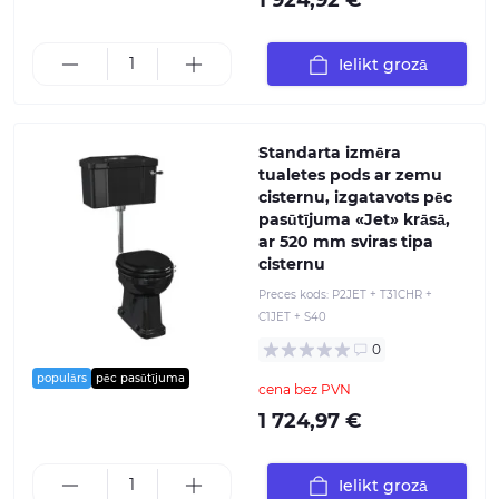
1 924,92 €
Ielikt grozā
Standarta izmēra
tualetes pods ar zemu
cisternu, izgatavots pēc
pasūtījuma «Jet» krāsā,
ar 520 mm sviras tipa
cisternu
Preces kods:
P2JET + T31CHR +
C1JET + S40
0
populārs
pēc pasūtījuma
cena bez PVN
1 724,97 €
Ielikt grozā