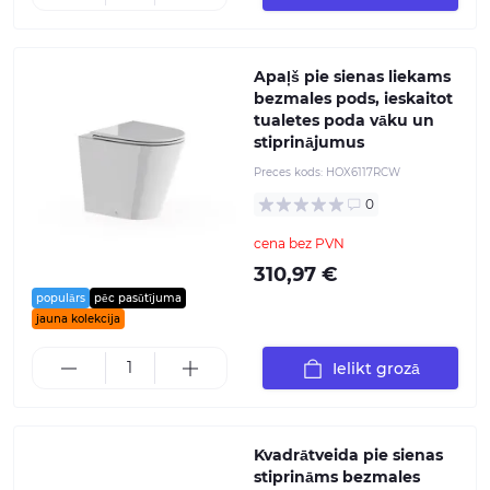
Apaļš pie sienas liekams
bezmales pods, ieskaitot
tualetes poda vāku un
stiprinājumus
Preces kods:
HOX6117RCW
0
cena bez PVN
310,97 €
populārs
pēc pasūtījuma
jauna kolekcija
Ielikt grozā
Kvadrātveida pie sienas
stiprināms bezmales