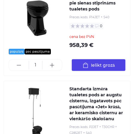
pie sienas stiprināms
tualetes pods
Preces kods:
P14JET + S40
0
cena bez PVN
958,39 €
populārs
pēc pasūtījuma
Ielikt grozā
Standarta izmēra
tualetes pods ar augstu
cisternu, izgatavots pēc
pasūtījuma «Jet» krāsā,
ar keramisko cisternu ar
vienkāršo skalošanu
Preces kods:
P2JET + T30CHR +
C28SJET + S40