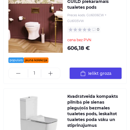
GUILD piekaramais
tualetes pods
Preces kods:
GU6006CW +
GU6105VW
0
cena bez PVN
606,18 €
populārs
jauna kolekcija
Ielikt grozā
Kvadrātveida kompakts
pilnībā pie sienas
pieguļošs bezmales
tualetes pods, ieskaitot
tualetes poda vāku un
stiprinājumus