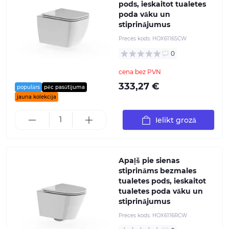
pods, ieskaitot tualetes
poda vāku un
stiprinājumus
Preces kods:
HOX6116SCW
0
cena bez PVN
333,27 €
populārs
pēc pasūtījuma
jauna kolekcija
Ielikt grozā
Apaļš pie sienas
stiprināms bezmales
tualetes pods, ieskaitot
tualetes poda vāku un
stiprinājumus
Preces kods:
HOX6116RCW