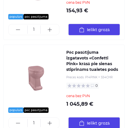
cena bez PVN
154,93 €
populārs
pēc pasūtījuma
Ielikt grozā
Pēc pasūtījuma
izgatavots «Confetti
Pink» krāsā pie sienas
stiprināms tualetes pods
Preces kods:
P14PINK + S54CHR
0
cena bez PVN
1 045,89 €
populārs
pēc pasūtījuma
Ielikt grozā