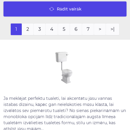
Rādīt vairāk
1
2
3
4
5
6
7
>
>|
Ja meklējat perfektu tualeti, lai akcentētu jūsu vannas
istabas dizainu, kāpēc gan neielūkoties mūsu klāstā, lai
izvēlētos sev piemērotu tualeti? No sienas piekarināmām un
monobloka opcijām līdz tradicionālajām augsta līmeņa
tualetēm izvēlieties tualetes formu, stilu un izmēru, kas
atbilst jūsu mājām...