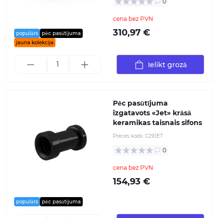
0
cena bez PVN
310,97 €
populārs
pēc pasūtījuma
jauna kolekcija
Ielikt grozā
Pēc pasūtījuma
izgatavots «Jet» krāsā
keramikas taisnais sifons
Preces kods:
C29JET
0
cena bez PVN
154,93 €
populārs
pēc pasūtījuma