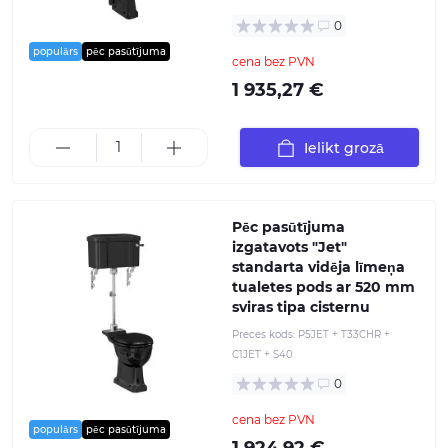
0
populārs
pēc pasūtījuma
cena bez PVN
1 935,27 €
Ielikt grozā
Pēc pasūtījuma
izgatavots "Jet"
standarta vidēja līmeņa
tualetes pods ar 520 mm
sviras tipa cisternu
Preces kods:
P5JET + T33CHR +
C1JET + S40
0
cena bez PVN
populārs
pēc pasūtījuma