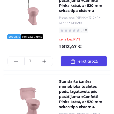
pasūtījuma «Confetti
Pink» krāsā, ar 520 mm
sviras tipa cisternu
Preces kods:
P2PINK + T31CHR +
C1PINK + S54CHR
0
populārs
pēc pasūtījuma
cena bez PVN
1 812,47 €
Ielikt grozā
Standarta izmēra
monobloka tualetes
pods, izgatavots pēc
pasūtījuma «Confetti
Pink» krāsā, ar 520 mm
sviras tipa cisternu.
Preces kods:
P5PINK + C1PINK +