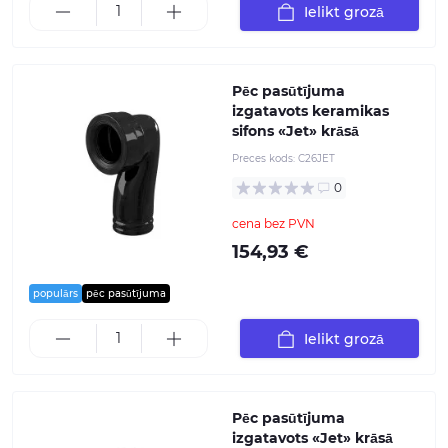
Ielikt grozā
Pēc pasūtījuma
izgatavots keramikas
sifons «Jet» krāsā
Preces kods:
C26JET
0
cena bez PVN
154,93 €
populārs
pēc pasūtījuma
Ielikt grozā
Pēc pasūtījuma
izgatavots «Jet» krāsā