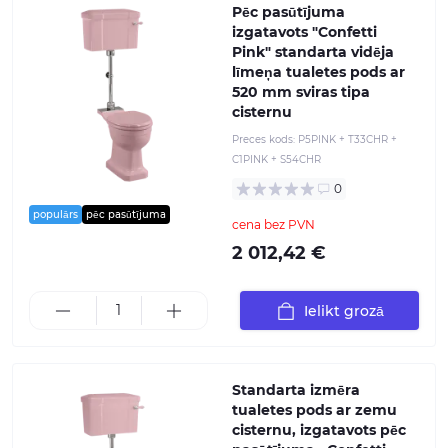
Pēc pasūtījuma
izgatavots "Confetti
Pink" standarta vidēja
līmeņa tualetes pods ar
520 mm sviras tipa
cisternu
Preces kods:
P5PINK + T33CHR +
C1PINK + S54CHR
0
populārs
pēc pasūtījuma
cena bez PVN
2 012,42 €
Ielikt grozā
Standarta izmēra
tualetes pods ar zemu
cisternu, izgatavots pēc