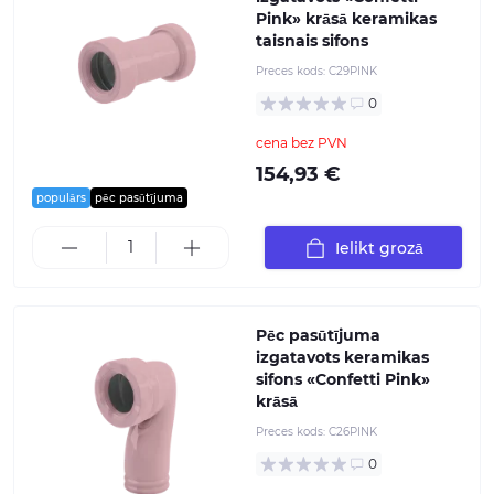
Pink» krāsā keramikas
taisnais sifons
Preces kods:
C29PINK
0
cena bez PVN
154,93 €
populārs
pēc pasūtījuma
Ielikt grozā
Pēc pasūtījuma
izgatavots keramikas
sifons «Confetti Pink»
krāsā
Preces kods:
C26PINK
0