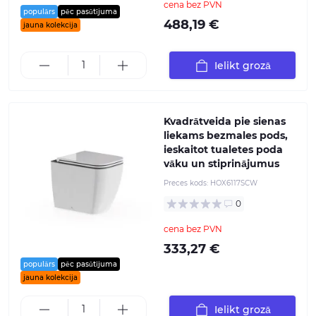
cena bez PVN
populārs
pēc pasūtījuma
488,19 €
jauna kolekcija
Ielikt grozā
Kvadrātveida pie sienas
liekams bezmales pods,
ieskaitot tualetes poda
vāku un stiprinājumus
Preces kods:
HOX6117SCW
0
cena bez PVN
333,27 €
populārs
pēc pasūtījuma
jauna kolekcija
Ielikt grozā