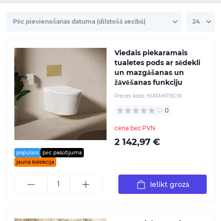
Viedais piekaramais
tualetes pods ar sēdekli
un mazgāšanas un
žāvēšanas funkciju
Preces kods:
MASM6116CW
0
cena bez PVN
2 142,97 €
populārs
pēc pasūtījuma
jauna kolekcija
Ielikt grozā