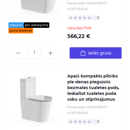
Preces kods:
HOX6118SCW +
HOX7105SCW
0
populārs
pēc pasūtījuma
cena bez PVN
jauna kolekcija
566,22 €
Ielikt grozā
Apaļš kompakts pilnībā
pie sienas pieguļošs
bezmales tualetes pods,
ieskaitot tualetes poda
vāku un stiprinājumus
Preces kods:
HOX6118RCW +
HOX7105RCW
0