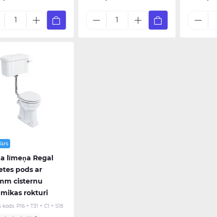
lārs
a līmeņa Regal
etes pods ar
mm cisternu
mikas rokturi
s kods:
P16 + T31 + C1 + S18