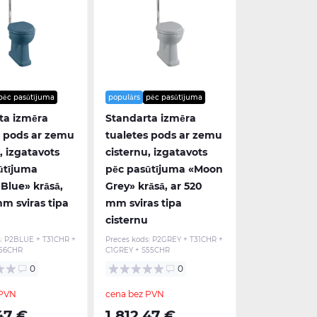
pēc pasūtījuma
populārs
pēc pasūtījuma
ta izmēra
Standarta izmēra
s pods ar zemu
tualetes pods ar zemu
, izgatavots
cisternu, izgatavots
ūtījuma
pēc pasūtījuma «Moon
Blue» krāsā,
Grey» krāsā, ar 520
m sviras tipa
mm sviras tipa
cisternu
:
P2BLUE + T31CHR +
Preces kods:
P2GREY + T31CHR +
S56CHR
C1GREY + S55CHR
0
0
 PVN
cena bez PVN
47 €
1 812,47 €