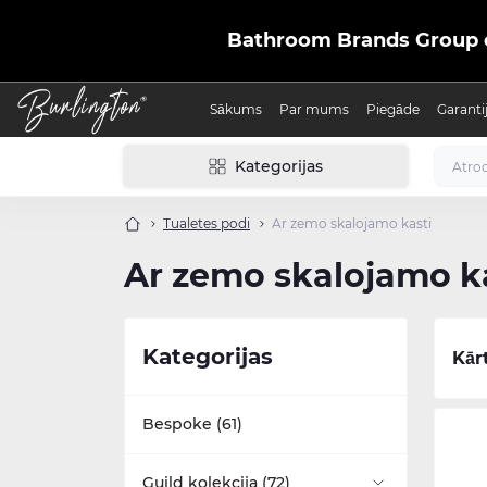
Bathroom Brands Group ofic
Sākums
Par mums
Piegāde
Garanti
Kategorijas
Tualetes podi
Ar zemo skalojamo kasti
Ar zemo skalojamo k
Kategorijas
Kār
Bespoke (61)
Guild kolekcija (72)