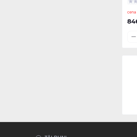
cena
84