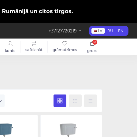
, Rumānijā un citos tirgos.
+37127720219
LV
RU
EN
0
salīdzināt
grāmatzīmes
konts
grozs