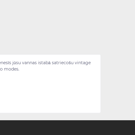
nesīs jūsu vannas istabā satriecošu vintage
 no modes.