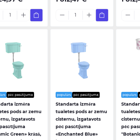
lārs
pēc pasūtījuma
populārs
pēc pasūtījuma
populārs
darta izmēra
Standarta izmēra
Standar
etes pods ar zemu
tualetes pods ar zemu
tualete
ernu, izgatavots
cisternu, izgatavots
cisternu
 pasūtījuma
pēc pasūtījuma
pēc pas
mic Green» krāsā,
«Enchanted Blue»
"Botanic