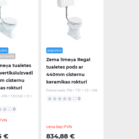
lārs
populārs
ārtraukta
Zema līmeņa Regal
meņa tualetes
tualetes pods ar
vertikāluizvadi
440mm cisternu
m cisternu
keramikas rokturi
as rokturi
Preces kods:
P16 + T31 + C3 + S18
:
P19 + T31CHR + C1 +
0
0
 PVN
cena bez PVN
6 €
834,88 €