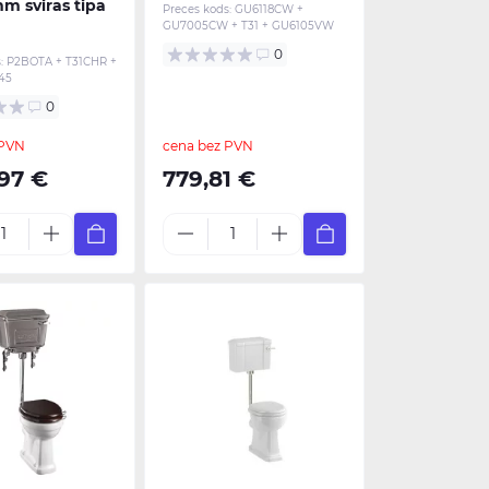
m sviras tipa
Preces kods:
GU6118CW +
GU7005CW + T31 + GU6105VW
0
:
P2BOTA + T31CHR +
45
0
 PVN
cena bez PVN
,97 €
779,81 €