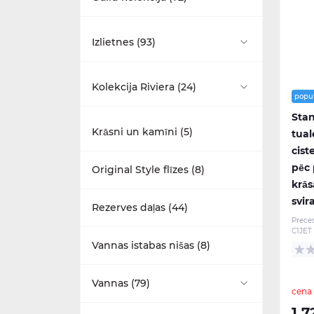
Aksesuāri (20)
Izlietnes (93)
Dušas komplekti (4)
Piekaramie pie sienas (1)
Kolekcija Riviera (24)
popu
Izlietnes (15)
Stan
Ar pjedestālu (31)
Izlietnes (5)
Krāsni un kamīni (5)
tual
Maisītāji (11)
cist
Ar puspjedestālu (0)
Maisītāji (5)
pēc 
Original Style flīzes (8)
krās
Mēbeles (22)
Ar statīvu (31)
Mēbeles (7)
svir
Rezerves daļas (44)
Prece
Tualetes podi (7)
Stūra (1)
C1JET
Tualetes podi (7)
Vannas istabas nišas (8)
Mazas (7)
Vannas (79)
cena
Daļēji iebūvējamas (3)
1 7