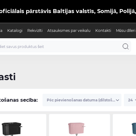
iālais pārstāvis Baltijas valstīs, Somijā, Polijā
ja
Katalogi
Rekvizīti
Atsauksmes par veikalu
Kontakti
Mūsu dīleri
asti
tošanas secība: