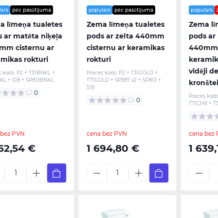
lārs
pēc pasūtījuma
populārs
pēc pasūtījuma
populārs
 līmeņa tualetes
Zema līmeņa tualetes
Zema lī
 ar matēta niķeļa
pods ar zelta 440mm
pods ar
mm cisternu ar
cisternu ar keramikas
440mm c
mikas rokturi
rokturi
keramik
vidēji d
s kods:
P2 + T31BNKL +
Preces kods:
P2 + T31GOLD +
KL + S18 + SP813BNKL
T71GOLD + SP387 x2 + SP813 +
kronšte
S18
0
Preces kods
0
T71CHR + T
 bez PVN
cena bez PVN
cena bez
62,54 €
1 694,80 €
1 639,