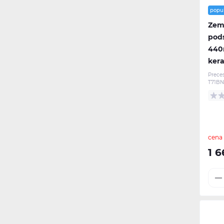
Hackney (6)
Dušas paliktņi (24)
popu
Spoguļi (32)
Zema
Riviera (7)
Piederumi dušas komplektiem
pods
Lampas (16)
(11)
440
kera
Prece
T71BN
cena
1 6