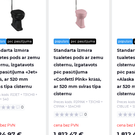
lārs
pēc pasūtījuma
populārs
pēc pasūtījuma
populārs
darta izmēra
Standarta izmēra
Standar
etes pods ar zemu
tualetes pods ar zemu
tualete
ernu, izgatavots
cisternu, izgatavots
cisternu
pasūtījuma «Jet»
pēc pasūtījuma
pēc pas
ā, ar 520 mm
«Confetti Pink» krāsā,
«Alaska 
as tipa cisternu
ar 520 mm sviras tipa
ar 520 m
cisternu
cisternu
s kods:
P2JET + T31CHR +
 + S40
Preces kods:
P2PINK + T31CHR +
Preces kods
C1PINK + S54CHR
C1BLUE + 
0
0
 bez PVN
cena bez PVN
cena bez
24,97 €
1 812,47 €
1 812,