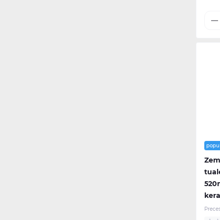
popu
Zem
tual
520
kera
Prece