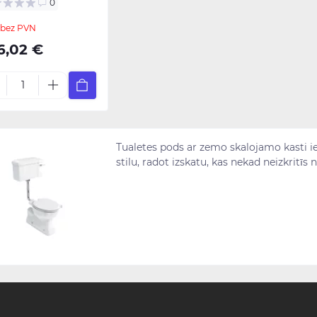
0
 bez PVN
6,02 €
Tualetes pods ar zemo skalojamo kasti ie
stilu, radot izskatu, kas nekad neizkritīs