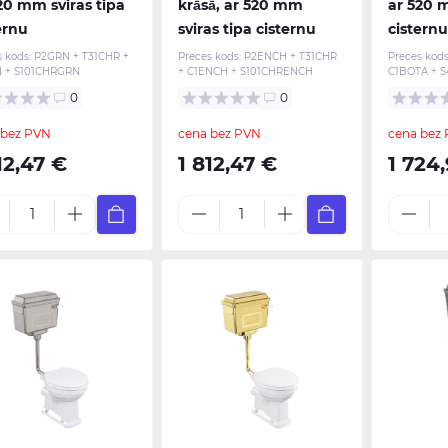
20 mm sviras tipa
krāsā, ar 520 mm
ar 520 m
ernu
sviras tipa cisternu
cisternu
s kods:
P2GRN + T31CHR +
Preces kods:
P2ENCH + T31CHR
Preces kods
 + S101CHRGRN
+ C1ENCH + S101CHRENCH
C1BOTA + S
0
0
 bez PVN
cena bez PVN
cena bez
12,47 €
1 812,47 €
1 724