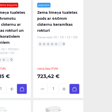
zems krājums
populārs
meņa tualetes
Zema līmeņa tualetes
 hromētu
pods ar 440mm
isternu ar
cisternu keramikas
as rokturi un
rokturi
ekoratīviem
Preces kods:
P2 + T31 + C3 + S18
iniem
0
:
P2 + T31CHR +
32CHR + S17
0
 PVN
cena bez PVN
15 €
723,42 €