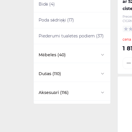
ar 5
Bidē (4)
cist
Prece
Poda sēdriņķi (17)
C1GRN
Piederumi tualetes podiem (37)
cena
1 8
Mēbeles (40)
Burlington (5)
Dušas (110)
Camberwell (3)
Walk-in tipa dušas kabīnes (4)
Aksesuāri (116)
Glide II (2)
Dušas komplekti (23)
Vannas istabas piederumi (50)
Guild (16)
Duškabīnes (48)
Dvieļu žāvētāji (18)