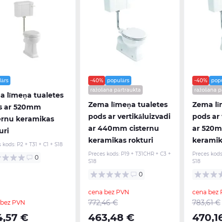
lārs
-40%
populārs
-40%
popu
ražošana pārtraukta
ražošana p
 līmeņa tualetes
Zema līmeņa tualetes
Zema lī
s ar 520mm
pods ar vertikāluizvadi
pods ar 
ernu keramikas
ar 440mm cisternu
ar 520m
uri
keramikas rokturi
keramik
s kods:
P2 + T31 + C1 + S18
Preces kods:
P19 + T31CHR + C3 +
Preces kods
0
S18
S18
0
cena bez PVN
cena bez
772,46 €
783,61 €
 bez PVN
4,57 €
463,48 €
470,1