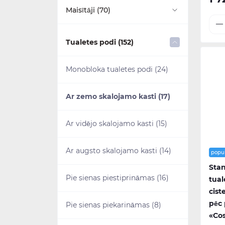
Brīvi stāvošās (29)
Maisītāji (70)
Uz virsmas montējamas (8)
Stūra (9)
Virtuves maisitāji (1)
Tualetes podi (152)
Izlietnes piederumi (14)
Vannas ekrāni (8)
Izlietnes maisītāji (36)
Monobloka tualetes podi (24)
Vannas kājas (17)
Vannas maisītāji (26)
Ar zemo skalojamo kasti (17)
Vannas piederumi (16)
Bidē maisītāji (4)
Ar vidējo skalojamo kasti (15)
Higiēnas dušas (3)
Ar augsto skalojamo kasti (14)
popu
Stan
Pie sienas piestiprināmas (16)
tual
cist
pēc
Pie sienas piekarināmas (8)
«Cos