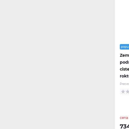
popu
Zema
pod
cist
rokt
Prece
cena
73