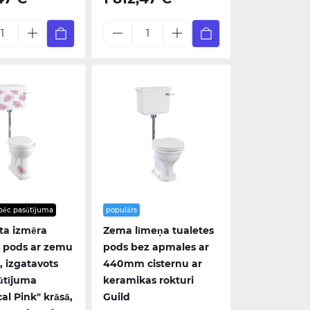
pēc pasūtījuma
populārs
ta izmēra
Zema līmeņa tualetes
s pods ar zemu
pods bez apmales ar
, izgatavots
440mm cisternu ar
ūtījuma
keramikas rokturi
al Pink" krāsā,
Guild