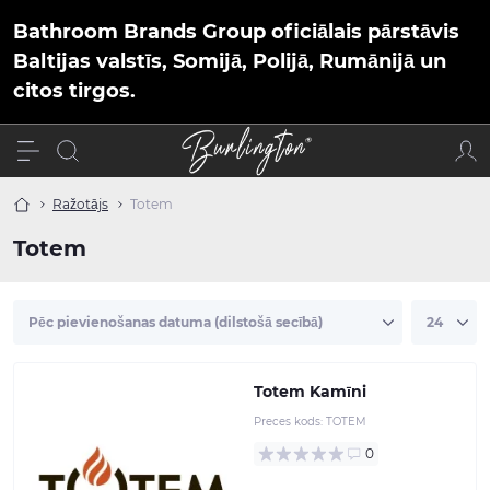
Bathroom Brands Group oficiālais pārstāvis
Baltijas valstīs, Somijā, Polijā, Rumānijā un
citos tirgos.
Ražotājs
Totem
Totem
Totem Kamīni
Preces kods:
TOTEM
0