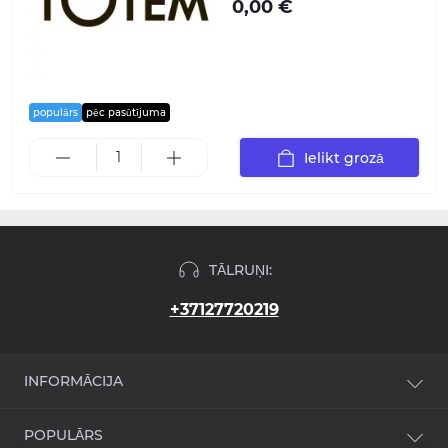
0,00 €
populārs
pēc pasūtījuma
Ielikt grozā
TĀLRUŅI:
+37127720219
INFORMĀCIJA
Jaunumi
POPULĀRS
Atsauksmes