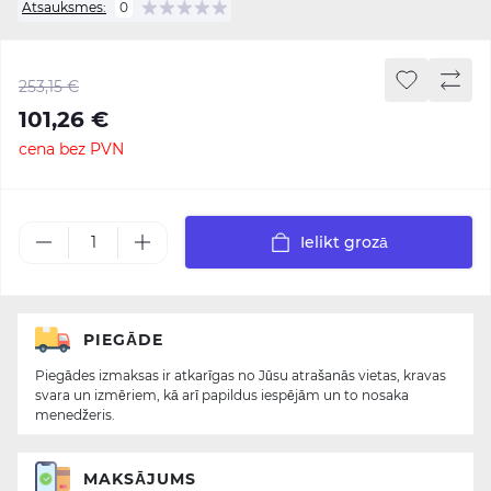
Atsauksmes:
0
253,15 €
101,26 €
cena bez PVN
Ielikt grozā
PIEGĀDE
Piegādes izmaksas ir atkarīgas no Jūsu atrašanās vietas, kravas
svara un izmēriem, kā arī papildus iespējām un to nosaka
menedžeris.
MAKSĀJUMS