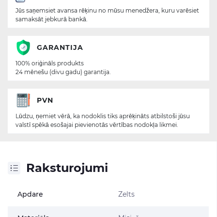
Jūs saņemsiet avansa rēķinu no mūsu menedžera, kuru varēsiet
samaksāt jebkurā bankā.
GARANTIJA
100% oriģināls produkts
24 mēnešu (divu gadu) garantija.
PVN
Lūdzu, ņemiet vērā, ka nodoklis tiks aprēķināts atbilstoši jūsu
valstī spēkā esošajai pievienotās vērtības nodokļa likmei.
Raksturojumi
Apdare
Zelts