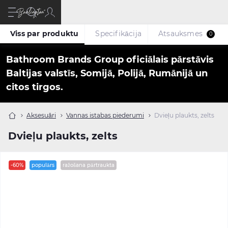
Viss par produktu
Specifikācija
Atsauksmes
0
Bathroom Brands Group oficiālais pārstāvis
Baltijas valstīs, Somijā, Polijā, Rumānijā un
citos tirgos.
Aksesuāri
Vannas istabas piederumi
Dvieļu plaukts, zelts
Dvieļu plaukts, zelts
-60%
populārs
ražošana pārtraukta