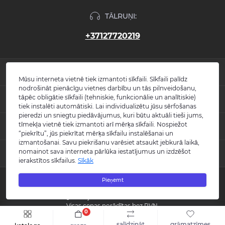
TĀLRUŅI:
+37127720219
INFORMĀCIJA
Mūsu interneta vietnē tiek izmantoti sīkfaili. Sīkfaili palīdz
nodrošināt pienācīgu vietnes darbību un tās pilnveidošanu,
Jaunumi
tāpēc obligātie sīkfaili (tehniskie, funkcionālie un analītiskie)
POPULĀRS
Atsauksmes
tiek instalēti automātiski. Lai individualizētu jūsu sērfošanas
Kontakti
pieredzi un sniegtu piedāvājumus, kuri būtu aktuāli tieši jums,
Izlietnes
tīmekļa vietnē tiek izmantoti arī mērķa sīkfaili. Nospiežot
KONTAKTI UN ADRESE
Vietnes karte
Vannas
“piekrītu”, jūs piekrītat mērķa sīkfailu instalēšanai un
Ražotāji
Maisītāji
izmantošanai. Savu piekrišanu varēsiet atsaukt jebkurā laikā,
info@burlington.eu
Īpašais piedāvājums
nomainot sava interneta pārlūka iestatījumus un izdzēšot
MESENDŽERI
Tualetes podi
ierakstītos sīkfailus.
Sīkāk
P. 09:00 - 17:00
Dušas
O. 09:00 - 17:00
WhatsApp
Aksesuāri
T. 09:00 - 17:00
Pieņemt
Copyright © 2008 - 2026 SIA "Burlington" - Visas tiesības aizsargātas.
C. 09:00 - 17:00
Messenger
Guild kolekcija
P. 09:00 - 17:00
Reģistrācijas numurs: 40003988866
S.-Sv. Slēgts
Visas cenas norādītas bez PVN.
0
Šo vietni izstrādāja «
Qloud
»
salīdzināt
grāmatzīmes