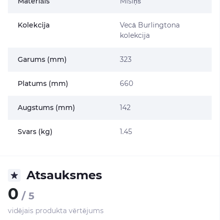
Materiāls
Misiņš
Kolekcija
Vecā Burlingtona
kolekcija
Garums (mm)
323
Platums (mm)
660
Augstums (mm)
142
Svars (kg)
1.45
Atsauksmes
0
/ 5
vidējais produkta vērtējums