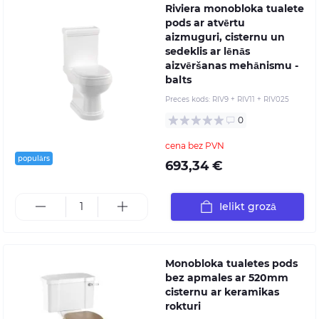
Riviera monobloka tualete
pods ar atvērtu
aizmuguri, cisternu un
sedeklis ar lēnās
aizvēršanas mehānismu -
balts
Preces kods:
RIV9 + RIV11 + RIV025
0
cena bez PVN
populārs
693,34 €
Ielikt grozā
Monobloka tualetes pods
bez apmales ar 520mm
cisternu ar keramikas
rokturi