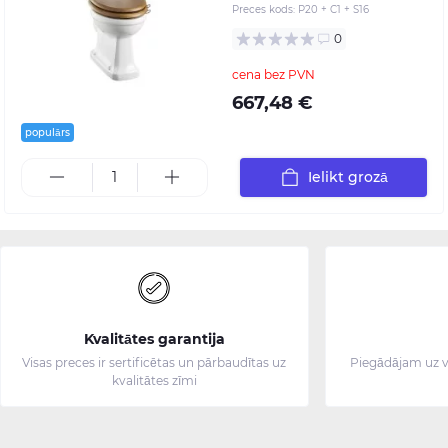
Preces kods:
P20 + C1 + S16
0
cena bez PVN
667,48 €
populārs
Ielikt grozā
Kvalitātes garantija
Visas preces ir sertificētas un pārbaudītas uz
Piegādājam uz v
kvalitātes zīmi