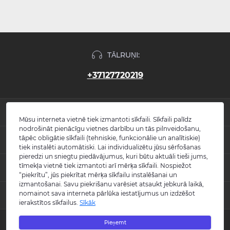
TĀLRUŅI:
+37127720219
INFORMĀCIJA
Mūsu interneta vietnē tiek izmantoti sīkfaili. Sīkfaili palīdz
nodrošināt pienācīgu vietnes darbību un tās pilnveidošanu,
Jaunumi
tāpēc obligātie sīkfaili (tehniskie, funkcionālie un analītiskie)
POPULĀRS
Atsauksmes
tiek instalēti automātiski. Lai individualizētu jūsu sērfošanas
Kontakti
pieredzi un sniegtu piedāvājumus, kuri būtu aktuāli tieši jums,
Izlietnes
tīmekļa vietnē tiek izmantoti arī mērķa sīkfaili. Nospiežot
KONTAKTI UN ADRESE
Vietnes karte
Vannas
“piekrītu”, jūs piekrītat mērķa sīkfailu instalēšanai un
Ražotāji
Maisītāji
izmantošanai. Savu piekrišanu varēsiet atsaukt jebkurā laikā,
info@burlington.eu
Īpašais piedāvājums
nomainot sava interneta pārlūka iestatījumus un izdzēšot
MESENDŽERI
Tualetes podi
ierakstītos sīkfailus.
Sīkāk
P. 09:00 - 17:00
Dušas
O. 09:00 - 17:00
WhatsApp
Aksesuāri
T. 09:00 - 17:00
Pieņemt