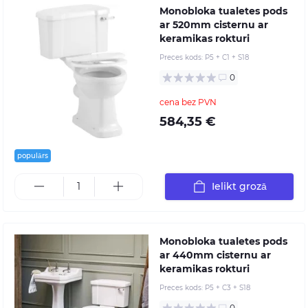
Monobloka tualetes pods
ar 520mm cisternu ar
keramikas rokturi
Preces kods:
P5 + C1 + S18
0
cena bez PVN
584,35 €
populārs
Ielikt grozā
Monobloka tualetes pods
ar 440mm cisternu ar
keramikas rokturi
Preces kods:
P5 + C3 + S18
0