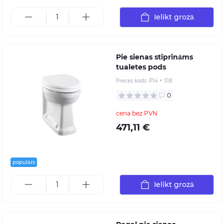
Ielikt grozā
Pie sienas stiprināms
tualetes pods
Preces kods:
P14 + S18
0
cena bez PVN
471,11 €
populārs
Ielikt grozā