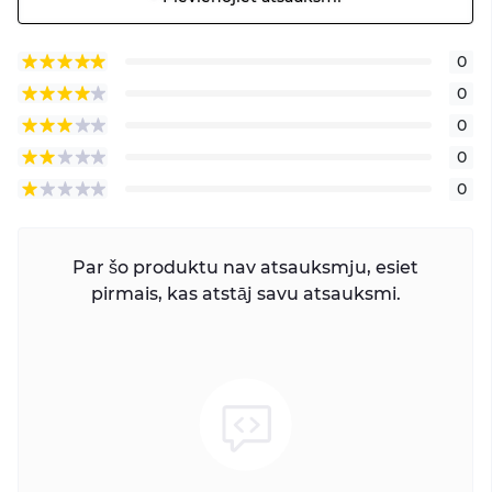
0
0
0
0
0
Par šo produktu nav atsauksmju, esiet
pirmais, kas atstāj savu atsauksmi.