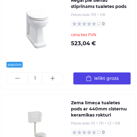
Regal pie sienas
stiprināms tualetes pods
Preces kods:
P15 + S18
0
cena bez PVN
523,04 €
populārs
Ielikt grozā
Zema līmeņa tualetes
pods ar 440mm cisternu
keramikas rokturi
Preces kods:
P2 + T31 + C3 + S18
0