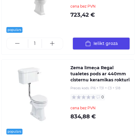
cena bez PVN
723,42 €
populārs
Ielikt grozā
Zema līmeņa Regal
tualetes pods ar 440mm
cisternu keramikas rokturi
Preces kods:
P16 + T31 + C3 + S18
0
cena bez PVN
834,88 €
populārs