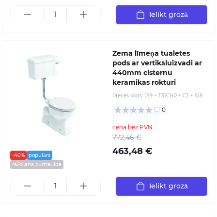
Ielikt grozā
Zema līmeņa tualetes
pods ar vertikāluizvadi ar
440mm cisternu
keramikas rokturi
Preces kods:
P19 + T31CHR + C3 + S18
0
cena bez PVN
772,46 €
463,48 €
-40%
populārs
ražošana pārtraukta
Ielikt grozā