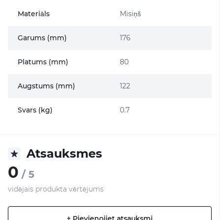
Materiāls
Misiņš
Garums (mm)
176
Platums (mm)
80
Augstums (mm)
122
Svars (kg)
0.7
Atsauksmes
0
/ 5
vidējais produkta vērtējums
+ Pievienojiet atsauksmi