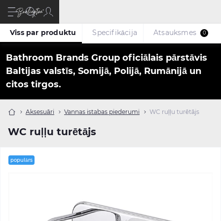
Viss par produktu
Specifikācija
Atsauksmes
0
Bathroom Brands Group oficiālais pārstāvis
Baltijas valstīs, Somijā, Polijā, Rumānijā un
citos tirgos.
Aksesuāri
Vannas istabas piederumi
WC ruļļu turētājs
WC ruļļu turētājs
populārs