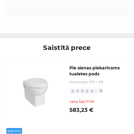
Saistītā prece
Pie sienas piekarināms
tualetes pods
Preces kods:
P10 + S18
0
cena bez PVN
583,23 €
populārs