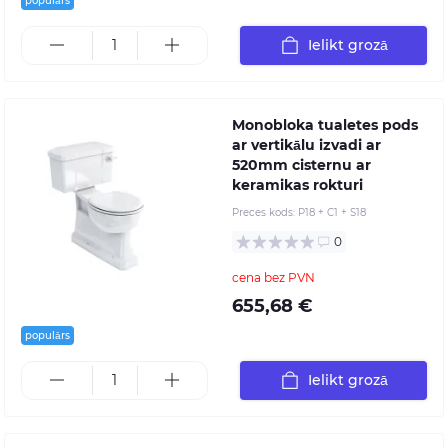
populārs
Ielikt grozā
Monobloka tualetes pods
ar vertikālu izvadi ar
520mm cisternu ar
keramikas rokturi
Preces kods:
P18 + C1 + S18
0
cena bez PVN
655,68 €
populārs
Ielikt grozā