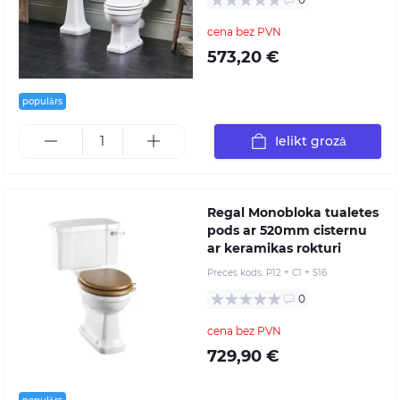
cena bez PVN
573,20 €
populārs
Ielikt grozā
Regal Monobloka tualetes
pods ar 520mm cisternu
ar keramikas rokturi
Preces kods:
P12 + C1 + S16
0
cena bez PVN
729,90 €