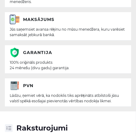
menedžeris.
MAKSĀJUMS
Jūs saņemsiet avansa rēķinu no mūsu menedžera, kuru varēsiet
samaksāt jebkurā bankā.
GARANTIJA
100% oriģināls produkts
24 mēnešu (divu gadu) garantija.
PVN
Lūdzu, ņemiet vērā, ka nodoklis tiks aprēķināts atbilstoši jūsu
valstī spēkā esošajai pievienotās vērtības nodokļa likmei.
Raksturojumi