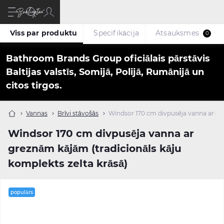
Viss par produktu
Specifikācija
Atsauksmes
0
Bathroom Brands Group oficiālais pārstāvis
Baltijas valstīs, Somijā, Polijā, Rumānijā un
citos tirgos.
Vannas
Brīvi stāvošās
Windsor 170 cm divpusēja vanna ar gre
Windsor 170 cm divpusēja vanna ar
greznām kājām (tradicionāls kāju
komplekts zelta krāsā)
populārs