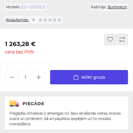
Modelis:
E3 + E11GOLD
Ražotājs:
Burlington
Atsauksmes:
0
1 263,28 €
cena bez PVN
Ielikt grozā
PIEGĀDE
Piegādes izmaksas ir atkarīgas no Jūsu atrašanās vietas, kravas
svara un izmēriem, kā arī papildus iespējām un to nosaka
menedžeris.