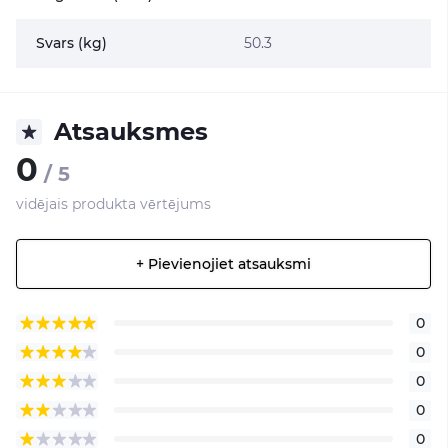
Svars (kg)
50.3
Atsauksmes
0
/ 5
vidējais produkta vērtējums
+ Pievienojiet atsauksmi
0
0
0
0
0