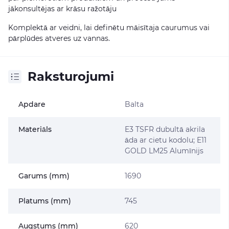
jākonsultējas ar krāsu ražotāju
Komplektā ar veidni, lai definētu māisītaja caurumus vai
pārplūdes atveres uz vannas.
Raksturojumi
Apdare
Balta
Materiāls
E3 TSFR dubultā akrila
āda ar cietu kodolu; E11
GOLD LM25 Alumīnijs
Garums (mm)
1690
Platums (mm)
745
Augstums (mm)
620