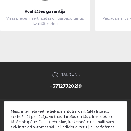
Kvalitātes garantija
Visas preces ir sertificētas un pārbaudītas uz
Piegādājam uz v
kvalitātes zīmi
TĀLRUŅI:
+37127720219
INFORMĀCIJA
Mūsu interneta vietnē tiek izmantoti sīkfaili. Sīkfaili palīdz
nodrošināt pienācīgu vietnes darbību un tās pilnveidošanu,
Jaunumi
tāpēc obligātie sīkfaili (tehniskie, funkcionālie un analītiskie)
POPULĀRS
Atsauksmes
tiek instalēti automātiski. Lai individualizētu jūsu sērfošanas