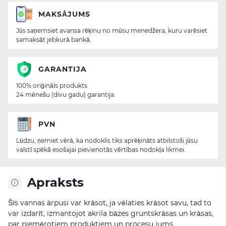
MAKSĀJUMS
Jūs saņemsiet avansa rēķinu no mūsu menedžera, kuru varēsiet
samaksāt jebkurā bankā.
GARANTIJA
100% oriģināls produkts
24 mēnešu (divu gadu) garantija.
PVN
Lūdzu, ņemiet vērā, ka nodoklis tiks aprēķināts atbilstoši jūsu
valstī spēkā esošajai pievienotās vērtības nodokļa likmei.
Apraksts
Šīs vannas ārpusi var krāsot, ja vēlaties krāsot savu, tad to
var izdarīt, izmantojot akrila bāzes gruntskrāsas un krāsas,
par piemērotiem produktiem un procesu jums